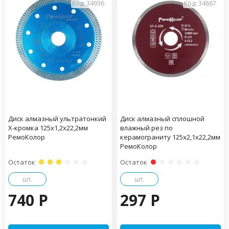
Код: 34936
Код: 34867
Диск алмазный ультратонкий
Диск алмазный сплошной
Х-кромка 125х1,2х22,2мм
влажный рез по
РемоКолор
керамограниту 125х2,1х22,2мм
РемоКолор
Остаток
Остаток
шт.
шт.
740 P
297 P