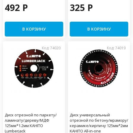
492 P
325 P
В КОРЗИНУ
В КОРЗИНУ
Код: 74020
Код: 74019
Диск отрезной по паркету/
Диск универсальный
ламинату/дереву/МДФ
отрезной по бетону/мрамору/
125мм*1.2мм KAHITO
керамике/кирпичу 125мм*2мм
Lumberjack
KAHITO All-in-one