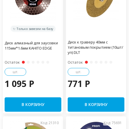
✨ Только завезли на базу
Диск к граверу 40мм с
Диск алмазный для заусовки
титановым покрытием (10шт/
115мм*1.6мм KAHITO EDGE
уп) DLT
Остаток
Остаток
шт.
шт.
1 095 P
771 P
В КОРЗИНУ
В КОРЗИНУ
Код: 21310
Код: 75691