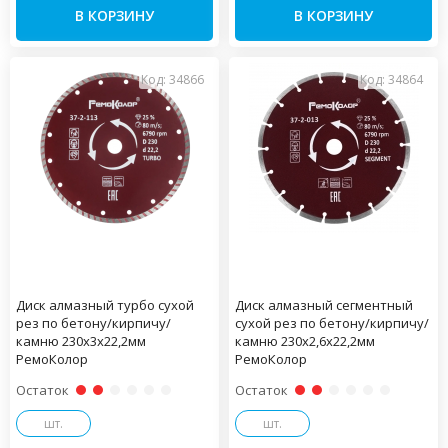
В КОРЗИНУ
В КОРЗИНУ
Код: 34866
Код: 34864
Диск алмазный турбо сухой
Диск алмазный сегментный
рез по бетону/кирпичу/
сухой рез по бетону/кирпичу/
камню 230х3х22,2мм
камню 230х2,6х22,2мм
РемоКолор
РемоКолор
Остаток
Остаток
шт.
шт.