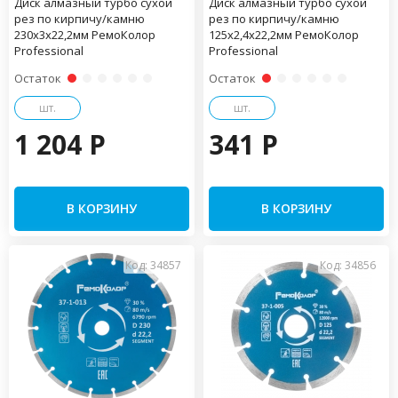
Диск алмазный турбо сухой
Диск алмазный турбо сухой
рез по кирпичу/камню
рез по кирпичу/камню
230х3х22,2мм РемоКолор
125х2,4х22,2мм РемоКолор
Professional
Professional
Остаток
Остаток
шт.
шт.
1 204 P
341 P
В КОРЗИНУ
В КОРЗИНУ
Код: 34857
Код: 34856