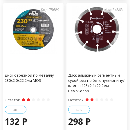
Код: 75689
Код: 34863
Диск отрезной по металлу
Диск алмазный сегментный
230х2.0х22.2мм MOS
сухой рез по бетону/кирпичу/
камню 125х2,1х22,2мм
РемоКолор
Остаток
Остаток
шт.
шт.
132 P
298 P