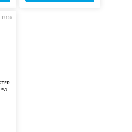
: 17156
STER
валд