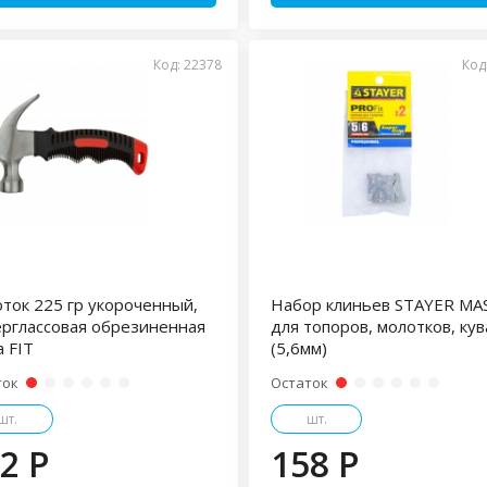
Код: 22378
Код
ток 225 гр укороченный,
Набор клиньев STAYER MA
рглассовая обрезиненная
для топоров, молотков, ку
а FIT
(5,6мм)
ток
Остаток
шт.
шт.
2 P
158 P