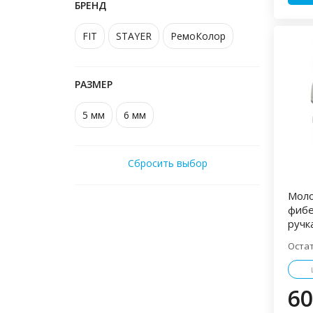
БРЕНД
FIT
STAYER
РемоКолор
РАЗМЕР
5 мм
6 мм
Сбросить выбор
Моло
фибе
ручк
Оста
60