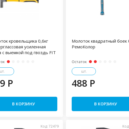
ток кровельщика 0,6кг
Молоток квадратный боек 0
рглассовая усиленная
РемоКолор
а с выемкой под гвоздь FIT
ток
Остаток
шт.
шт.
9 P
488 P
В КОРЗИНУ
В КОРЗИНУ
Код: 72479
Код