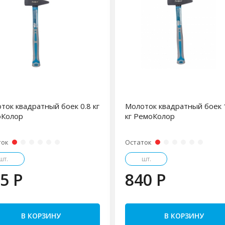
ток квадратный боек 0.8 кг
Молоток квадратный боек 
оКолор
кг РемоКолор
ток
Остаток
шт.
шт.
5 P
840 P
В КОРЗИНУ
В КОРЗИНУ