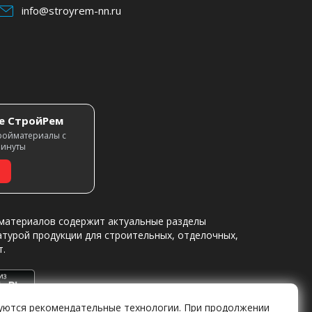
info@stroyrem-nn.ru
е СтройРем
ройматериалы с
минуты
материалов содержит актуальные разделы
атурой продукции для строительных, отделочных,
т.
уются рекомендательные технологии. При продолжении