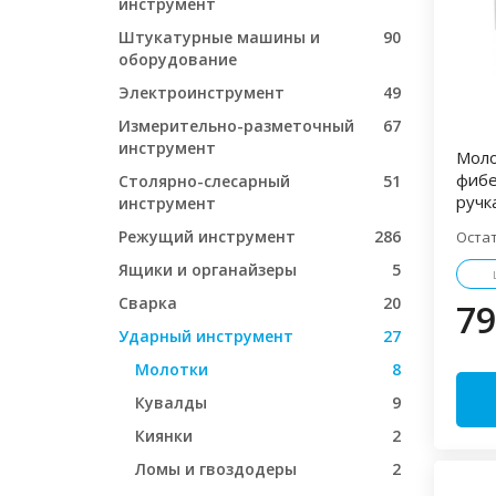
инструмент
Штукатурные машины и
90
оборудование
Электроинструмент
49
Измерительно-разметочный
67
инструмент
Моло
фибе
Столярно-слесарный
51
ручк
инструмент
Режущий инструмент
286
Оста
Ящики и органайзеры
5
Сварка
20
79
Ударный инструмент
27
Молотки
8
Кувалды
9
Киянки
2
Ломы и гвоздодеры
2