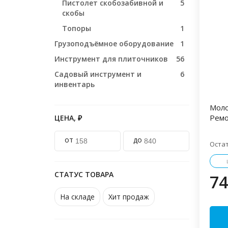
Пистолет скобозабивной и
5
скобы
Топоры
1
Грузоподъёмное оборудование
1
Инструмент для плиточников
56
Садовый инструмент и
6
инвентарь
Моло
Рем
ЦЕНА, ₽
от
до
Оста
СТАТУС ТОВАРА
74
На складе
Хит продаж