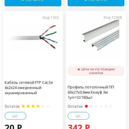
Код: 1033
Код: 12308
🔥 Цена на эту позицию
снижена
Кабель сетевой FTP Cat.5e
Профиль потолочный ПП
4x2x24 омедненный
60х27х0.6мм Кнауф 3м
экранированный
1уп=12/180шт
Остаток
Остаток
шт.
шт.
20 P
342 P