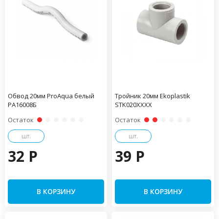
Обвод 20мм ProAqua белый
Тройник 20мм Ekoplastik
PA16008Б
STK020XXXX
Остаток
Остаток
шт.
шт.
32 P
39 P
В КОРЗИНУ
В КОРЗИНУ