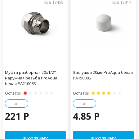
Код: 13459
Код: 13414
Муфта разборная 20х1/2"
Заглушка 20мм ProAqua белая
наружная резьба ProAqua
PA15008Б
белая PA21008Б
Остаток
Остаток
шт.
шт.
221 P
4.85 P
В КОРЗИНУ
В КОРЗИНУ