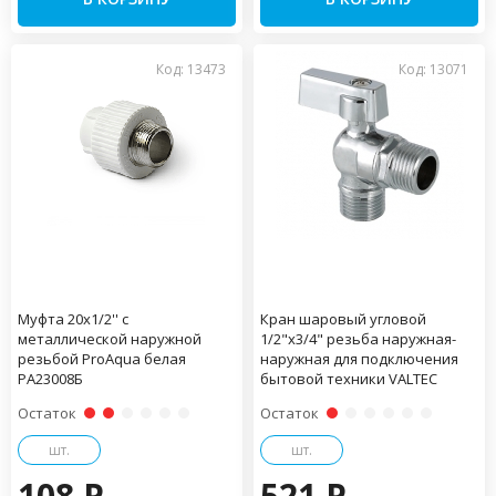
Код: 13473
Код: 13071
Муфта 20x1/2'' с
Кран шаровый угловой
металлической наружной
1/2"х3/4" резьба наружная-
резьбой ProAqua белая
наружная для подключения
PA23008Б
бытовой техники VALTEC
Остаток
Остаток
шт.
шт.
108 P
521 P