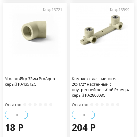
Код: 13721
Код: 13599
Уголок 45гр 32мм ProAqua
Комплект для смесителя
серый PA13512С
20x1/2" настенный с
внутренней резьбой ProAqua
серый PA280008С
Остаток
Остаток
шт.
шт.
18 P
204 P