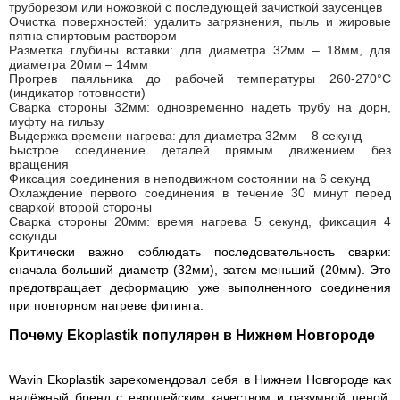
труборезом или ножовкой с последующей зачисткой заусенцев
Очистка поверхностей: удалить загрязнения, пыль и жировые
пятна спиртовым раствором
Разметка глубины вставки: для диаметра 32мм – 18мм, для
диаметра 20мм – 14мм
Прогрев паяльника до рабочей температуры 260-270°C
(индикатор готовности)
Сварка стороны 32мм: одновременно надеть трубу на дорн,
муфту на гильзу
Выдержка времени нагрева: для диаметра 32мм – 8 секунд
Быстрое соединение деталей прямым движением без
вращения
Фиксация соединения в неподвижном состоянии на 6 секунд
Охлаждение первого соединения в течение 30 минут перед
сваркой второй стороны
Сварка стороны 20мм: время нагрева 5 секунд, фиксация 4
секунды
Критически важно соблюдать последовательность сварки:
сначала больший диаметр (32мм), затем меньший (20мм). Это
предотвращает деформацию уже выполненного соединения
при повторном нагреве фитинга.
Почему Ekoplastik популярен в Нижнем Новгороде
Wavin Ekoplastik зарекомендовал себя в Нижнем Новгороде как
надёжный бренд с европейским качеством и разумной ценой.