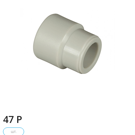
47 P
шт.