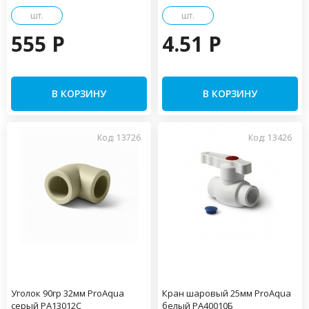
шт.
шт.
555 P
4.51 P
В КОРЗИНУ
В КОРЗИНУ
Код: 13726
Код: 13426
Уголок 90гр 32мм ProAqua
Кран шаровый 25мм ProAqua
серый PA13012С
белый PA40010Б