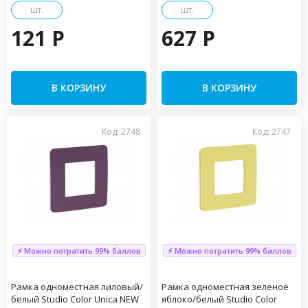
шт.
шт.
121 P
627 P
В КОРЗИНУ
В КОРЗИНУ
Код: 2748
Код: 2747
⚡ Можно потратить 99% баллов
⚡ Можно потратить 99% баллов
Рамка одноместная лиловый/
Рамка одноместная зеленое
белый Studio Color Unica NEW
яблоко/белый Studio Color