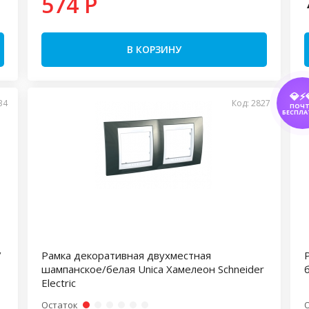
574 P
В КОРЗИНУ
💎⚡
34
Код: 2827
ПОЧ
БЕСПЛА
/
Рамка декоративная двухместная
шампанское/белая Unica Хамелеон Schneider
б
Electric
Остаток