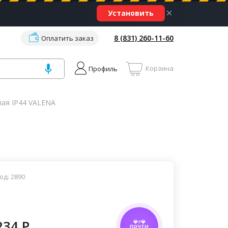
×
Установить
8 (831) 260-11-60
Оплатить заказ
Корзина
Профиль
лая IP44 VALENA
од: 2890
234 P
💎⚡💎
ПОЧТИ