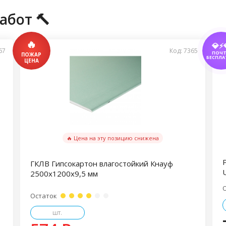
абот 🔨
💎⚡
67
Код: 7365
ПОЧ
БЕСПЛА
🔥 Цена на эту позицию снижена
ГКЛВ Гипсокартон влагостойкий Кнауф
U
2500х1200х9,5 мм
Остаток
шт.