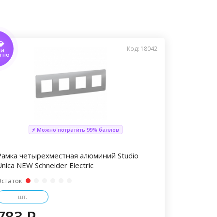
💎
Код: 18042
ТИ
ТНО
⚡ Можно потратить 99% баллов
Рамка четырехместная алюминий Studio
nica NEW Schneider Electric
Остаток
шт.
783 P