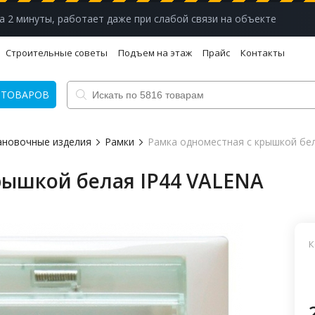
а 2 минуты, работает даже при слабой связи на объекте
Строительные советы
Подъем на этаж
Прайс
Контакты
 ТОВАРОВ
ановочные изделия
Рамки
Рамка одноместная с крышкой бе
рышкой белая IP44 VALENA
К