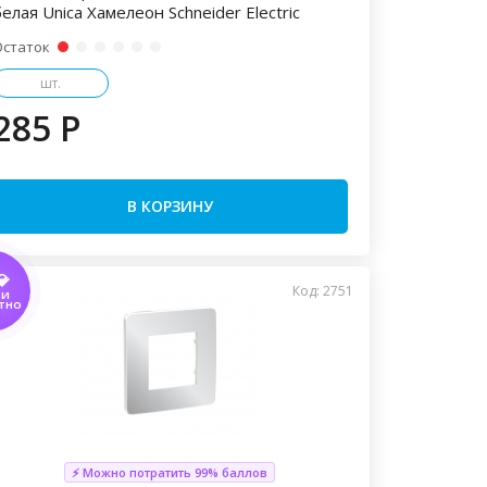
елая Unica Хамелеон Schneider Electric
Остаток
шт.
285 P
В КОРЗИНУ
💎
Код: 2751
ТИ
ТНО
⚡ Можно потратить 99% баллов