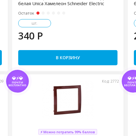
белая Unica Хамелеон Schneider Electric
б
Остаток
шт.
340 P
В КОРЗИНУ
💎⚡💎
💎⚡
09
Код: 2772
ПОЧТИ
ПОЧ
БЕСПЛАТНО
БЕСПЛА
⚡ Можно потратить 99% баллов