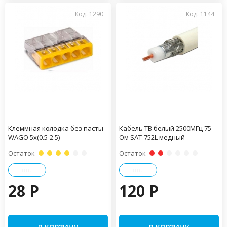
Код: 1290
Код: 1144
Клеммная колодка без пасты
Кабель ТВ белый 2500МГц 75
WAGO 5х(0.5-2.5)
Ом SAT-752L медный
Остаток
Остаток
шт.
шт.
28 P
120 P