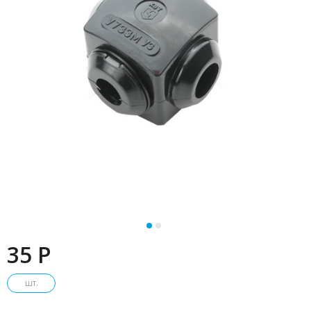
35 P
шт.