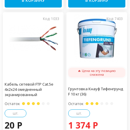
В КОРЗИНУ
В КОРЗИНУ
Код: 1033
Код: 7403
🔥 Цена на эту позицию
снижена
Кабель сетевой FTP Cat.5e
Грунтовка Кнауф Тифенгрунд
4x2x24 омедненный
F 10 кг (36)
экранированный
Остаток
Остаток
шт.
шт.
20 P
1 374 P