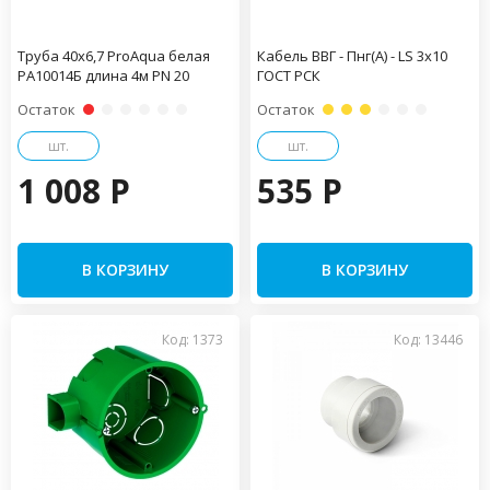
Труба 40x6,7 ProAqua белая
Кабель ВВГ - Пнг(А) - LS 3х10
PA10014Б длина 4м PN 20
ГОСТ РСК
Остаток
Остаток
шт.
шт.
1 008 P
535 P
В КОРЗИНУ
В КОРЗИНУ
Код: 1373
Код: 13446