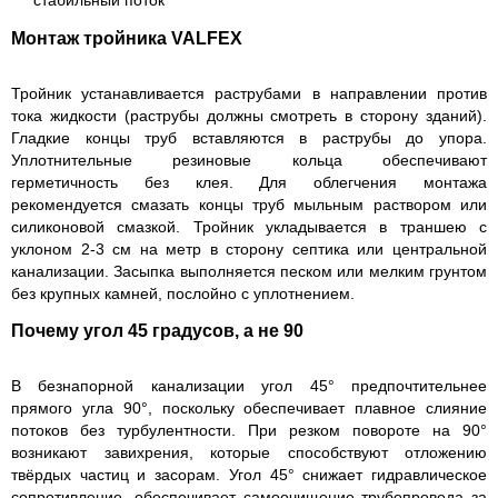
стабильный поток
Монтаж тройника VALFEX
Тройник устанавливается раструбами в направлении против
тока жидкости (раструбы должны смотреть в сторону зданий).
Гладкие концы труб вставляются в раструбы до упора.
Уплотнительные резиновые кольца обеспечивают
герметичность без клея. Для облегчения монтажа
рекомендуется смазать концы труб мыльным раствором или
силиконовой смазкой. Тройник укладывается в траншею с
уклоном 2-3 см на метр в сторону септика или центральной
канализации. Засыпка выполняется песком или мелким грунтом
без крупных камней, послойно с уплотнением.
Почему угол 45 градусов, а не 90
В безнапорной канализации угол 45° предпочтительнее
прямого угла 90°, поскольку обеспечивает плавное слияние
потоков без турбулентности. При резком повороте на 90°
возникают завихрения, которые способствуют отложению
твёрдых частиц и засорам. Угол 45° снижает гидравлическое
сопротивление, обеспечивает самоочищение трубопровода за