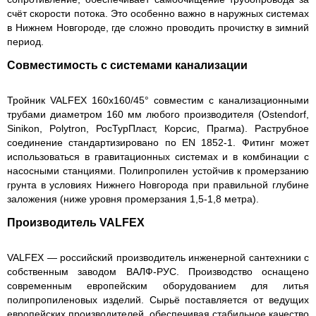
счёт скорости потока. Это особенно важно в наружных системах
в Нижнем Новгороде, где сложно проводить прочистку в зимний
период.
Совместимость с системами канализации
Тройник VALFEX 160х160/45° совместим с канализационными
трубами диаметром 160 мм любого производителя (Ostendorf,
Sinikon, Polytron, РосТурПласт, Корсис, Прагма). Раструбное
соединение стандартизировано по EN 1852-1. Фитинг может
использоваться в гравитационных системах и в комбинации с
насосными станциями. Полипропилен устойчив к промерзанию
грунта в условиях Нижнего Новгорода при правильной глубине
заложения (ниже уровня промерзания 1,5-1,8 метра).
Производитель VALFEX
VALFEX — российский производитель инженерной сантехники с
собственным заводом ВАЛФ-РУС. Производство оснащено
современным европейским оборудованием для литья
полипропиленовых изделий. Сырьё поставляется от ведущих
европейских производителей, обеспечивая стабильное качество