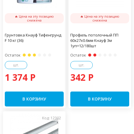
🔥 Цена на эту позицию
🔥 Цена на эту позицию
снижена
снижена
Грунтовка Кнауф Тифенгрунд
Профиль потолочный ПП
F 10 кг (36)
60х27х0.6мм Кнауф 3м
1уп=12/180шт
Остаток
Остаток
шт.
шт.
1 374 P
342 P
В КОРЗИНУ
В КОРЗИНУ
Код: 12302