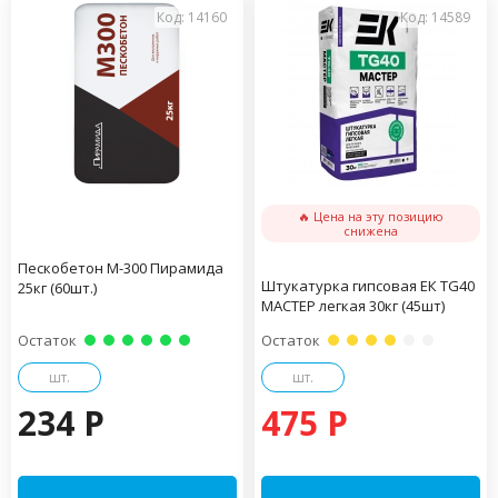
Код: 14160
Код: 14589
🔥 Цена на эту позицию
снижена
Пескобетон М-300 Пирамида
Штукатурка гипсовая ЕК TG40
25кг (60шт.)
МАСТЕР легкая 30кг (45шт)
Остаток
Остаток
шт.
шт.
234 P
475 P