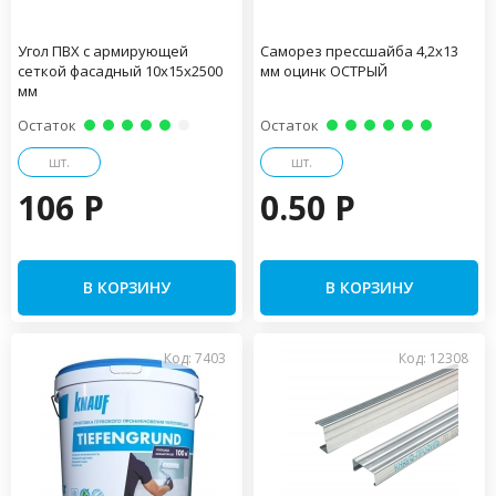
Угол ПВХ с армирующей
Саморез прессшайба 4,2х13
сеткой фасадный 10х15х2500
мм оцинк ОСТРЫЙ
мм
Остаток
Остаток
шт.
шт.
106 P
0.50 P
В КОРЗИНУ
В КОРЗИНУ
Код: 7403
Код: 12308