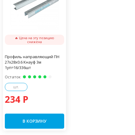
🔥 Цена на эту позицию
снижена
Профиль направляющий ПН
27х28х0.6 Кнауф 3м
1уп=16/336шт
Остаток
шт.
234 P
В КОРЗИНУ