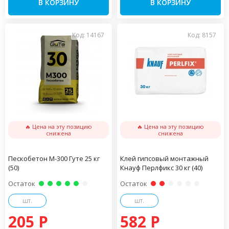
В КОРЗИНУ
В КОРЗИНУ
Код: 14167
Код: 8157
🔥 Цена на эту позицию
🔥 Цена на эту позицию
снижена
снижена
Пескобетон М-300 Гуте 25 кг
Клей гипсовый монтажный
(50)
Кнауф Перлфикс 30 кг (40)
Остаток
Остаток
шт.
шт.
205 P
582 P