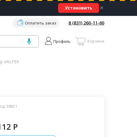
×
Установить
8 (831) 260-11-60
Оплатить заказ
Корзина
Профиль
гр VALFEX
од: 58821
112 P