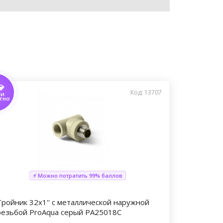
💎
Код: 13707
ТИ
ТНО
⚡ Можно потратить 99% баллов
Тройник 32x1'' с металлической наружной
резьбой ProAqua серый PA25018С