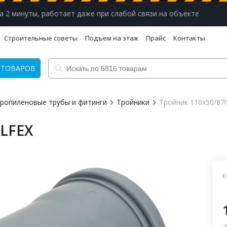
а 2 минуты, работает даже при слабой связи на объекте
Строительные советы
Подъем на этаж
Прайс
Контакты
 ТОВАРОВ
ропиленовые трубы и фитинги
Тройники
Тройник 110х50/87
ALFEX
К