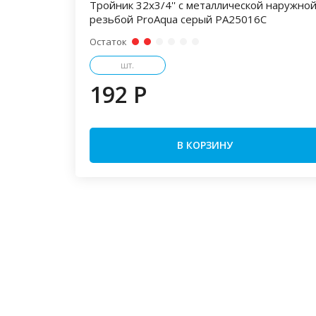
Тройник 32x3/4'' с металлической наружно
резьбой ProAqua серый PA25016С
Остаток
шт.
192 P
В КОРЗИНУ