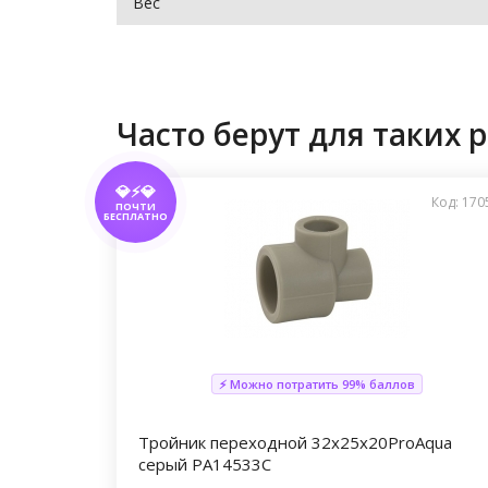
Вес
Часто берут для таких р
💎⚡💎
Код: 170
ПОЧТИ
БЕСПЛАТНО
⚡ Можно потратить 99% баллов
Тройник переходной 32х25х20ProAqua
серый PA14533С