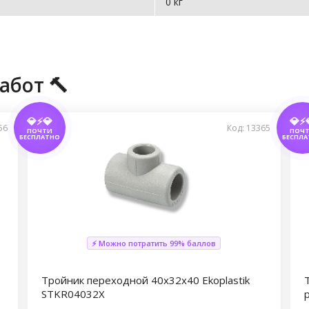
0 кг
абот 🔨
💎⚡💎
💎⚡
56
Код: 13365
ПОЧТИ
ПОЧ
БЕСПЛАТНО
БЕСПЛА
⚡ Можно потратить 99% баллов
Тройник переходной 40х32х40 Ekoplastik
STKR04032X