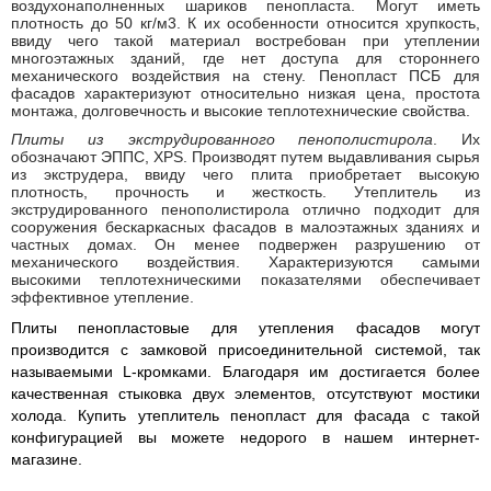
воздухонаполненных шариков пенопласта. Могут иметь
плотность до 50 кг/м3. К их особенности относится хрупкость,
ввиду чего такой материал востребован при утеплении
многоэтажных зданий, где нет доступа для стороннего
механического воздействия на стену. Пенопласт ПСБ для
фасадов характеризуют относительно низкая цена, простота
монтажа, долговечность и высокие теплотехнические свойства.
Плиты из экструдированного пенополистирола
. Их
обозначают ЭППС, XPS. Производят путем выдавливания сырья
из экструдера, ввиду чего плита приобретает высокую
плотность, прочность и жесткость. Утеплитель из
экструдированного пенополистирола отлично подходит для
сооружения бескаркасных фасадов в малоэтажных зданиях и
частных домах. Он менее подвержен разрушению от
механического воздействия. Характеризуются самыми
высокими теплотехническими показателями обеспечивает
эффективное утепление.
Плиты пенопластовые для утепления фасадов могут
производится с замковой присоединительной системой, так
называемыми L-кромками. Благодаря им достигается более
качественная стыковка двух элементов, отсутствуют мостики
холода. Купить утеплитель пенопласт для фасада с такой
конфигурацией вы можете недорого в нашем интернет-
магазине.