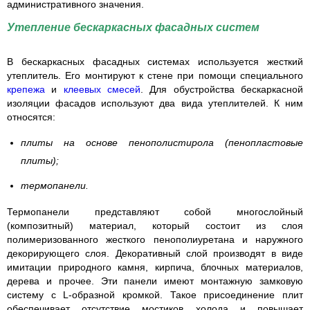
административного значения.
Утепление бескаркасных фасадных систем
В бескаркасных фасадных системах используется жесткий
утеплитель. Его монтируют к стене при помощи специального
крепежа
и
клеевых смесей
. Для обустройства бескаркасной
изоляции фасадов используют два вида утеплителей. К ним
относятся:
плиты на основе пенополистирола (пенопластовые
плиты);
термопанели.
Термопанели представляют собой многослойный
(композитный) материал, который состоит из слоя
полимеризованного жесткого пенополиуретана и наружного
декорирующего слоя. Декоративный слой производят в виде
имитации природного камня, кирпича, блочных материалов,
дерева и прочее. Эти панели имеют монтажную замковую
систему с L-образной кромкой. Такое присоединение плит
обеспечивает отсутствие мостиков холода и повышает