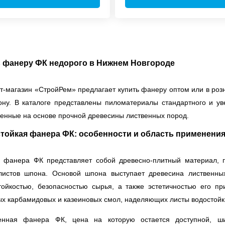
 фанеру ФК недорого в Нижнем Новгороде
т-магазин «СтройРем» предлагает купить фанеру оптом или в роз
ону. В каталоге представлены пиломатериалы стандартного и у
ленные на основе прочной древесины лиственных пород.
тойкая фанера ФК: особенности и область применени
 фанера ФК представляет собой древесно-плитный материал, 
листов шпона. Основой шпона выступает древесина лиственных
тойкостью, безопасностью сырья, а также эстетичностью его п
ых карбамидовых и казеиновых смол, наделяющих листы водостойк
венная фанера ФК, цена на которую остается доступной, ши