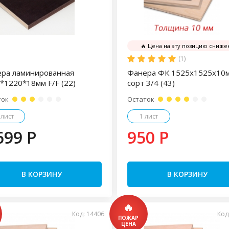
🔥 Цена на эту позицию сниже
(1)
ра ламинированная
Фанера ФК 1525х1525х10
*1220*18мм F/F (22)
сорт 3/4 (43)
ток
Остаток
 лист
1 лист
699 P
950 P
В КОРЗИНУ
В КОРЗИНУ
Код: 14406
Код