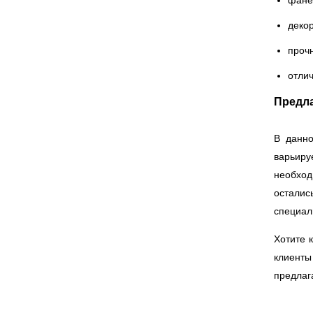
фане
деко
прочн
отлич
Предла
В данно
варьиру
необход
осталис
специал
Хотите 
клиент
предлаг