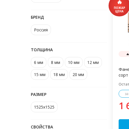
БРЕНД
Россия
ТОЛЩИНА

6 мм
8 мм
10 мм
12 мм
Фане
15 мм
18 мм
20 мм
сорт 
Оста
за
РАЗМЕР
1 
1525х1525
СВОЙСТВА