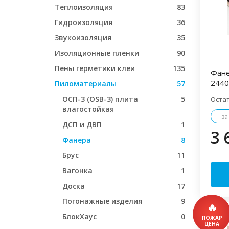
Теплоизоляция
83
Гидроизоляция
36
Звукоизоляция
35
Изоляционные пленки
90
Пены герметики клеи
135
Фане
2440
Пиломатериалы
57
ОСП-3 (OSB-3) плита
5
Оста
влагостойкая
за
ДСП и ДВП
1
3 
Фанера
8
Брус
11
Вагонка
1
Доска
17
Погонажные изделия
9
БлокХаус
0