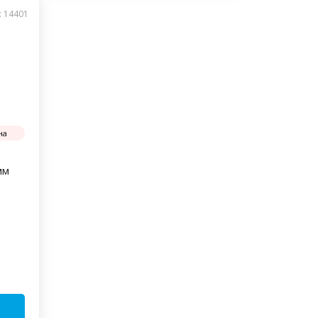
: 14401
на
мм