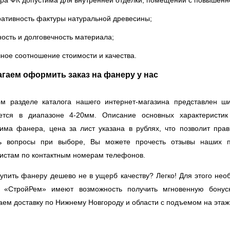
ра ФК допустима для внутренней отделки, помещений с повышенн
ративность фактуры натуральной древесины;
ость и долговечность материала;
ное соотношение стоимости и качества.
гаем оформить заказ на фанеру у нас
м разделе каталога нашего интернет-магазина представлен ш
ется в диапазоне 4-20мм. Описание основных характеристик
има фанера, цена за лист указана в рублях, что позволит прав
ь вопросы при выборе, Вы можете прочесть отзывы наших по
истам по контактным номерам телефонов.
купить фанеру дешево не в ущерб качеству? Легко! Для этого нео
ы «СтройРем» имеют возможность получить мгновенную бонус
аем доставку по Нижнему Новгороду и области с подъемом на этаж