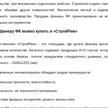
льстве, при внутренних отделочных работах. Строители отдают пр
и, обшивки других поверхностей. Экологически чистый и наде
чного производства. Продажа фанеры ФК ориентирована на ма
ьных инструментов.
фанеру ФК можно купить в «СтройРем»
т-магазин «СтройРем» - это площадка, где купить фанеру высо
имом количестве. Каталоге содержит продукцию III-IV сортов, кот
а основе березы, тополя предлагаем стандартного размера, с
нного – 2440х1220 (мм).
вленные пиломатериалы обладают рядом преимуществ:
альная прочность, влагостойкость;
асность, не токсичность материала;
ствие вредных испарений, резкого запаха клея;