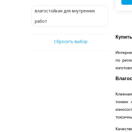
влагостойкая для внутренних
работ
Купить
Сбросить выбор
Интерне
по реги
изготов
Влагос
Клееная
тонких 
износос
токсичн
Качест