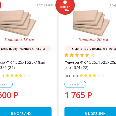
Код: 14400
Код
 Цена на эту позицию снижена
🔥 Цена на эту позицию сниже
(1)
ра ФК 1525х1525х18мм
Фанера ФК 1525х1525х20
3/4 (24)
сорт 3/4 (22)
ток
Остаток
 лист
за лист
600 P
1 765 P
В КОРЗИНУ
В КОРЗИНУ