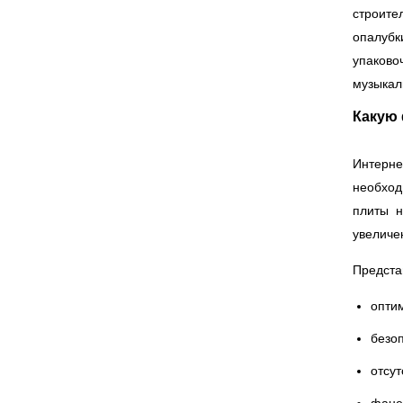
строите
опалубк
упаково
музыкал
Какую 
Интерне
необход
плиты н
увеличе
Предста
оптим
безоп
отсут