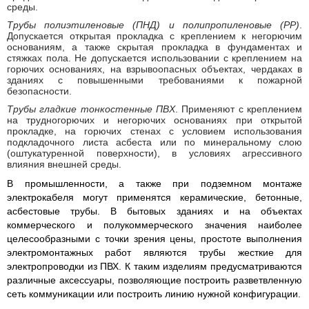
среды.
Трубы полиэтиленовые (ПНД) и полипропиленовые (
PP)
.
Допускается открытая прокладка с креплением к негорючим
основаниям, а также скрытая прокладка в фундаментах и
стяжках пола. Не допускается использовании с креплением на
горючих основаниях, на взрывоопасных объектах, чердаках в
зданиях с повышенными требованиями к пожарной
безопасности.
Трубы гладкие тонкостенные ПВХ
. Применяют с креплением
на трудногорючих и негорючих основаниях при открытой
прокладке, на горючих стенах с условием использования
подкладочного листа асбеста или по минеральному слою
(оштукатуренной поверхности), в условиях агрессивного
влияния внешней среды.
В промышленности, а также при подземном монтаже
электрокабеля могут применятся керамические, бетонные,
асбестовые трубы. В бытовых зданиях и на объектах
коммерческого и полукоммерческого значения наиболее
целесообразными с точки зрения цены, простоте выполнения
электромонтажных работ являются трубы жесткие для
электропроводки из ПВХ. К таким изделиям предусматриваются
различные аксессуары, позволяющие построить разветвленную
сеть коммуникации или построить линию нужной конфигурации.