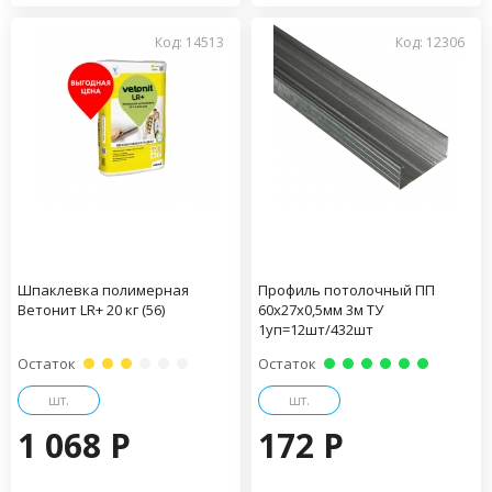
Код: 14513
Код: 12306
Шпаклевка полимерная
Профиль потолочный ПП
Ветонит LR+ 20 кг (56)
60х27х0,5мм 3м ТУ
1уп=12шт/432шт
Остаток
Остаток
шт.
шт.
1 068 P
172 P