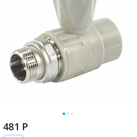
481 P