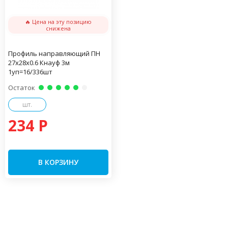
🔥 Цена на эту позицию
снижена
Профиль направляющий ПН
27х28х0.6 Кнауф 3м
1уп=16/336шт
Остаток
шт.
234 P
В КОРЗИНУ