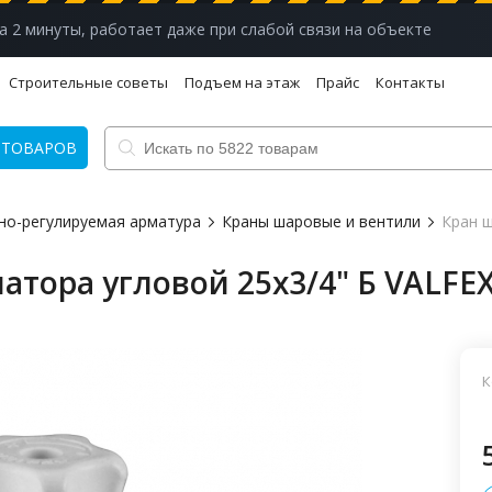
а 2 минуты, работает даже при слабой связи на объекте
Строительные советы
Подъем на этаж
Прайс
Контакты
 ТОВАРОВ
но-регулируемая арматура
Краны шаровые и вентили
Кран ш
атора угловой 25х3/4" Б VALFE
К