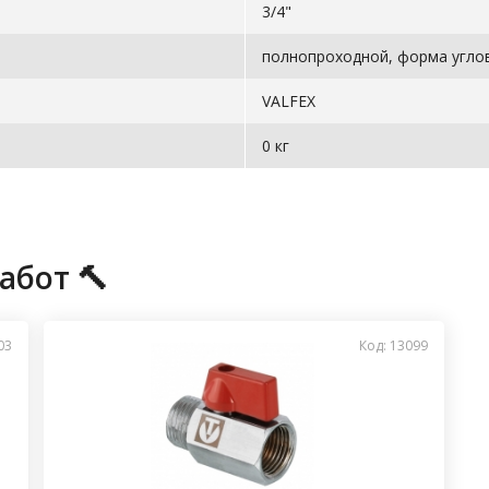
3/4"
полнопроходной, форма угло
VALFEX
0 кг
абот 🔨
03
Код: 13099