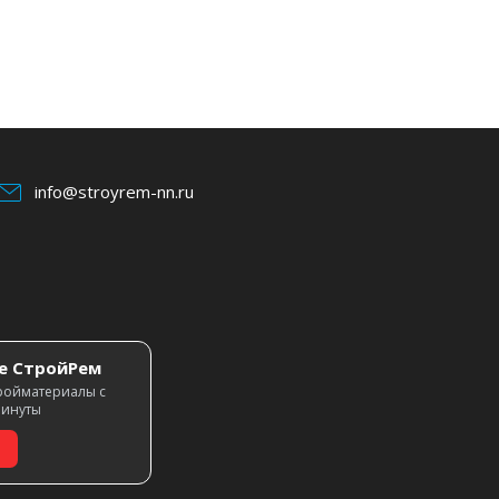
info@stroyrem-nn.ru
е СтройРем
ройматериалы с
минуты