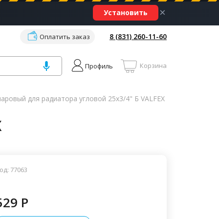
×
Установить
8 (831) 260-11-60
Оплатить заказ
Корзина
Профиль
аровый для радиатора угловой 25х3/4" Б VALFEX
X
од: 77063
529 P