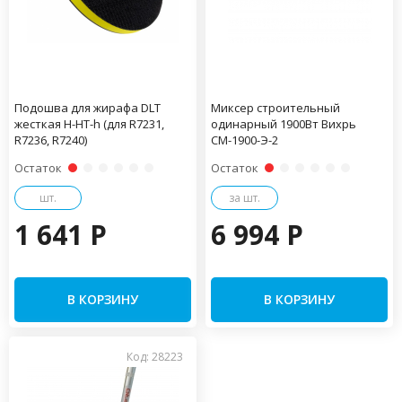
Подошва для жирафа DLT
Миксер строительный
жесткая H-HT-h (для R7231,
одинарный 1900Вт Вихрь
R7236, R7240)
СМ-1900-Э-2
Остаток
Остаток
шт.
за шт.
1 641 P
6 994 P
В КОРЗИНУ
В КОРЗИНУ
Код: 28223