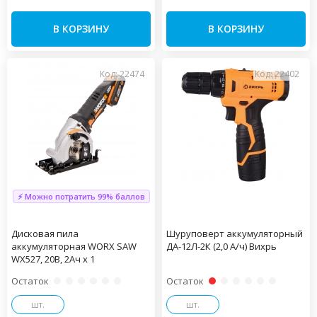
В КОРЗИНУ
В КОРЗИНУ
Код: 22474
Код: 22402
⚡ Можно потратить 99% баллов
Дисковая пила
Шуруповерт аккумуляторный
аккумуляторная WORX SAW
ДА-12Л-2К (2,0 А/ч) Вихрь
WX527, 20В, 2Ач х 1
Остаток
Остаток
шт.
шт.