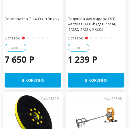
Перфоратор П-1400 к-в Вихрь
Подошва для жирафа DLT
жесткая H-HT-h (для R7234,
R7232, R7237, R7235)
Остаток
Остаток
за шт.
шт.
7 650 P
1 239 P
В КОРЗИНУ
В КОРЗИНУ
Код: 28129
Код: 25348