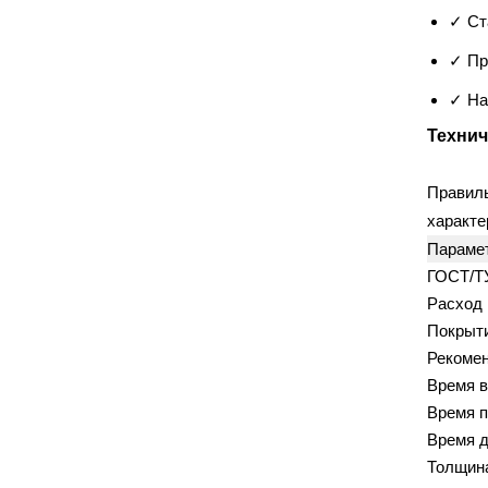
✓ Ст
НРЗ
Политек
(1)
(41)
СантехМастер
(2)
✓ Пр
✓ На
ЭЛЕКТРИКА И ОСВЕЩЕНИЕ
Технич
ABB
ASD
(9)
(9)
Правил
BLACKMOR
Ecola
(1)
(1)
характе
EKF
Elex
Gauss
(2)
(9)
(2)
Параме
GENERICA
Gusi Electric
(1)
(4)
ГОСТ/Т
IEK
IN HOME
(30)
(1)
Расход н
JazzWay
Legrand
Покрыти
(47)
(114)
Рекомен
LEZARD
Makel
(4)
(3)
Время в
Navigator
Philips
(9)
(1)
Время п
REXANT
(33)
Время д
Schneider Electric
TDM
(211)
(33)
Толщина
Tekfor
V
VIKO
(9)
(3)
(6)