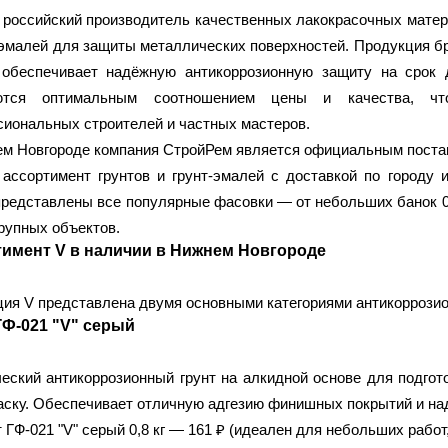
российский производитель качественных лакокрасочных матер
-эмалей для защиты металлических поверхностей. Продукция б
 обеспечивает надёжную антикоррозионную защиту на срок д
ются оптимальным соотношением цены и качества, ч
иональных строителей и частных мастеров.
м Новгороде
компания СтройРем является официальным постав
ассортимент грунтов и грунт-эмалей с доставкой по городу 
представлены все популярные фасовки — от небольших банок 0
крупных объектов.
имент V в наличии в Нижнем Новгороде
ия V представлена двумя основными категориями антикоррози
ГФ-021 "V" серый
еский антикоррозионный грунт на алкидной основе для подгот
аску. Обеспечивает отличную адгезию финишных покрытий и на
 ГФ-021 "V" серый 0,8 кг
— 161 ₽ (идеален для небольших работ,