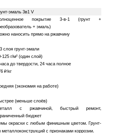
рунт-эмаль 3в1 V
олноценное покрытие 3-в-1 (грунт +
реобразователь + эмаль)
ожно наносить прямо на ржавчину
-3 слоя грунт-эмали
-125 г/м² (один слой)
 часа до твердости, 24 часа полное
6 ₽/кг
редняя (экономия на работе)
ыстрее (меньше слоёв)
еталл с ржавчиной, быстрый ремонт,
граниченный бюджет
емы окраски с любым финишным цветом. Грунт-
 металлоконструкций с признаками коррозии.