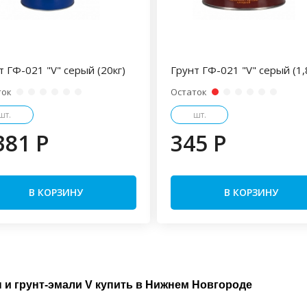
т ГФ-021 "V" серый (20кг)
Грунт ГФ-021 "V" серый (1,
ток
Остаток
шт.
шт.
381 P
345 P
В КОРЗИНУ
В КОРЗИНУ
 и грунт-эмали V купить в Нижнем Новгороде