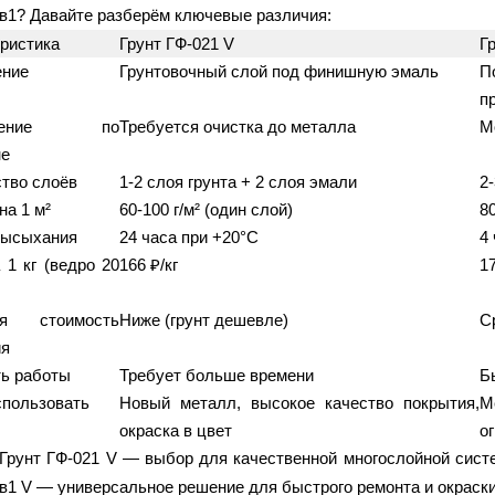
в1? Давайте разберём ключевые различия:
ристика
Грунт ГФ-021 V
Г
ение
Грунтовочный слой под финишную эмаль
П
п
енение по
Требуется очистка до металла
М
не
тво слоёв
1-2 слоя грунта + 2 слоя эмали
2
на 1 м²
60-100 г/м² (один слой)
80
высыхания
24 часа при +20°C
4
 1 кг (ведро 20
166 ₽/кг
17
ая стоимость
Ниже (грунт дешевле)
С
ия
ь работы
Требует больше времени
Б
спользовать
Новый металл, высокое качество покрытия,
М
окраска в цвет
о
Грунт ГФ-021 V — выбор для качественной многослойной сист
в1 V — универсальное решение для быстрого ремонта и окраски