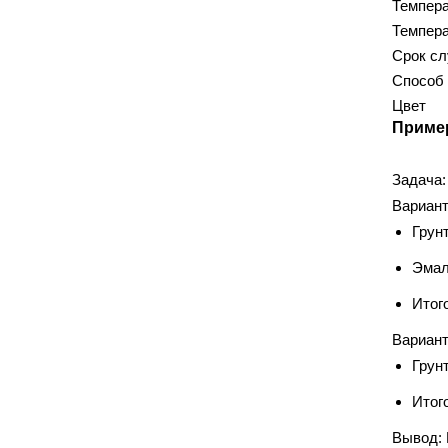
Темпера
WAGO
ИЭК
(19)
(194)
Темпера
ИЭК/TDM
КВТ
(19)
(13)
Срок с
Китай
Меркурий
(2)
(4)
Способ 
Цвет
Минск
ОНЛАЙТ
(3)
(1)
Пример
Россия
Техэнерго
(296)
(1)
ЭЛЕКОР
ЭРА
(1)
(47)
Задача:
Вариант
Грунт
ГИПСОКАРТОННЫЕ СИСТЕМЫ
Эмал
Danogips
Gyproc
(2)
(4)
Isover
Knauf
(12)
(125)
Итого
Knauf Insulation
Semin
(4)
(18)
Вариант
Sheetrock
Weber-Vetonit
(1)
(7)
Грунт
Албес
Волма
(58)
(3)
Итог
Магма
(10)
Вывод: