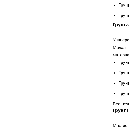
Protex
T-REX
TITAN
(1)
(1)
(1)
Грунт
Аксолит
АльфаТехМаст
(1)
(2)
Грунт
ЕВРОТЕХМАСТ
Зелест
(4)
(4)
Грунт-
Радуга
Сенеж
(6)
(32)
Универс
УТЕПЛИТЕЛИ
Может 
материа
Isover
Knauf Insulation
(12)
(4)
Грунт
Rockwool
Пеноплекс
(8)
(5)
Грунт
Технониколь
(25)
Грунт
Грунт
РАСХОДНЫЕ МАТЕРИАЛЫ
Все поз
Abraflex
Abraforce
(2)
(12)
Грунт 
ANZA
ASPRO
(22)
(11)
BIHUI
Blue Dolphin
(9)
(9)
Многие 