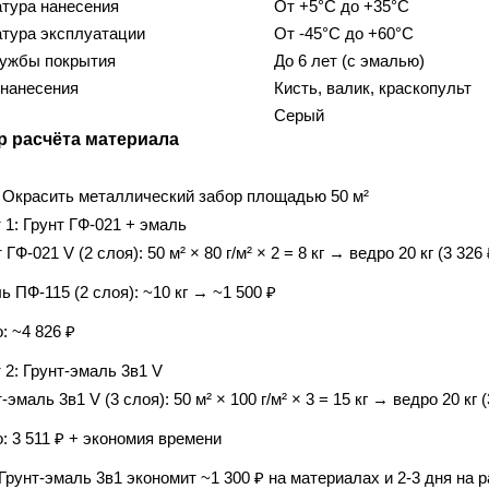
тура нанесения
От +5°C до +35°C
тура эксплуатации
От -45°C до +60°C
лужбы покрытия
До 6 лет (с эмалью)
нанесения
Кисть, валик, краскопульт
Серый
 расчёта материала
Окрасить металлический забор площадью 50 м²
 1: Грунт ГФ-021 + эмаль
 ГФ-021 V (2 слоя): 50 м² × 80 г/м² × 2 = 8 кг →
ведро 20 кг (3 326 
ь ПФ-115 (2 слоя): ~10 кг → ~1 500 ₽
: ~4 826 ₽
 2: Грунт-эмаль 3в1 V
-эмаль 3в1 V (3 слоя): 50 м² × 100 г/м² × 3 = 15 кг →
ведро 20 кг (
о: 3 511 ₽ + экономия времени
Грунт-эмаль 3в1 экономит ~1 300 ₽ на материалах и 2-3 дня на р