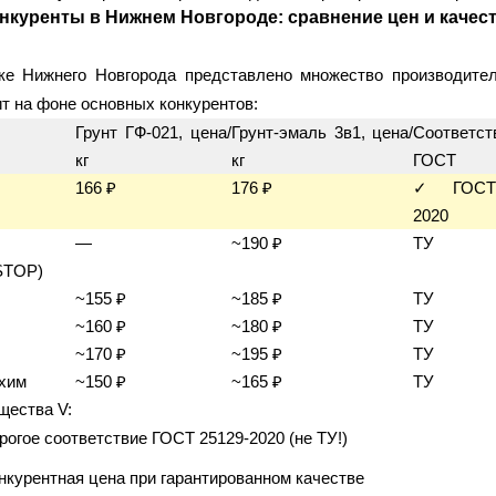
онкуренты в Нижнем Новгороде: сравнение цен и качес
е Нижнего Новгорода представлено множество производителе
т на фоне основных конкурентов:
Грунт ГФ-021, цена/
Грунт-эмаль 3в1, цена/
Соответст
кг
кг
ГОСТ
166 ₽
176 ₽
✓ ГОСТ 
2020
—
~190 ₽
ТУ
STOP)
~155 ₽
~185 ₽
ТУ
~160 ₽
~180 ₽
ТУ
~170 ₽
~195 ₽
ТУ
хим
~150 ₽
~165 ₽
ТУ
щества V:
рогое соответствие ГОСТ 25129-2020 (не ТУ!)
нкурентная цена при гарантированном качестве