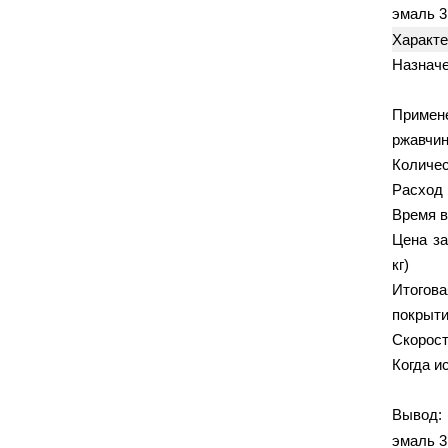
Bohrer
BPS
(13)
(5)
эмаль 3
Corner Profi
Cutop
(16)
(27)
Характе
DECOR
DLT
EKTO
(69)
(74)
(1)
Назнач
GUTE
HAGWERT
(3)
(3)
Hawera
HOWARD
(2)
(19)
Прим
ржавчи
ISOTIN
Jeta Safety
(2)
(21)
Количес
KALETA
LOSSEW
(4)
(15)
Расход 
Olejnik
Pentrilo
(50)
(7)
Время 
POLINET
POLINEТ
(5)
(2)
Цена за
Quteo
REFIT
Ritter
(1)
(3)
(18)
кг)
ROLLINGDOG
Runex
(22)
(2)
Итогов
Sheetrock
Shine
(1)
(1)
покрыт
SKYWER
SMIRDEX
(3)
(49)
Скорост
Standard Bits
STAYER
Когда и
(7)
(41)
Stirex
STORCH
(8)
(63)
Вывод:
STRAIT-FLEX
Trio Diamond
(1)
(9)
эмаль 3