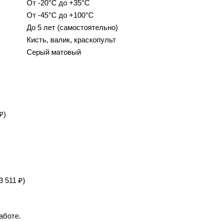
От -20°C до +35°C
От -45°C до +100°C
До 5 лет (самостоятельно)
Кисть, валик, краскопульт
Серый матовый
₽)
3 511 ₽)
аботе.