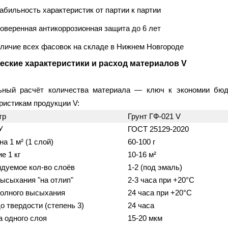
абильность характеристик от партии к партии
оверенная антикоррозионная защита до 6 лет
личие всех фасовок на складе в Нижнем Новгороде
еские характеристики и расход материалов V
ьный расчёт количества материала — ключ к экономии бюд
ристикам продукции V:
тр
Грунт ГФ-021 V
У
ГОСТ 25129-2020
а 1 м² (1 слой)
60-100 г
е 1 кг
10-16 м²
дуемое кол-во слоёв
1-2 (под эмаль)
ысыхания "на отлип"
2-3 часа при +20°C
олного высыхания
24 часа при +20°C
о твердости (степень 3)
24 часа
 одного слоя
15-20 мкм