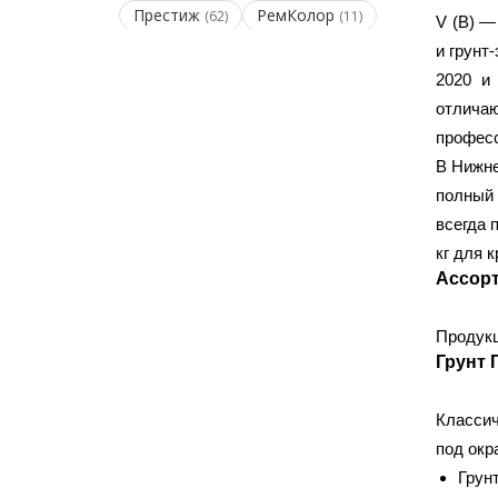
Престиж
РемКолор
(62)
(11)
V (В)
— 
и грунт
2020 и
КЛЕИ И ГЕРМЕТИКИ
отлича
Bergauf
Ceresit
(49)
(71)
професс
Cosmofen
Kleo
В
Нижне
(2)
(7)
полный 
Profil
Quelyd
(10)
(11)
всегда 
SOUDAL
TYTAN
(24)
(1)
кг для 
Unis
КонСтрой
(43)
(3)
Ассорт
МАКРОФЛЕКС
МЕТИЛАН
(8)
(4)
Момент
Радуга
(30)
(6)
Продукц
ТАНГИТ
ЭКОН
(1)
(3)
Грунт 
Классич
СТРОИТЕЛЬНАЯ ХИМИЯ
под окр
Cemmix
Fomeron
(1)
(2)
Грунт