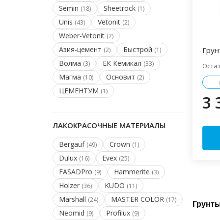
Semin
Sheetrock
(18)
(1)
Unis
Vetonit
(43)
(2)
Weber-Vetonit
(7)
Азия-цемент
Быстрой
Грун
(2)
(1)
Волма
ЕК Кемикал
(3)
(33)
Оста
Магма
Основит
(10)
(2)
ЦЕМЕНТУМ
(1)
3 
ЛАКОКРАСОЧНЫЕ МАТЕРИАЛЫ
Bergauf
Crown
(49)
(1)
Dulux
Evex
(16)
(25)
FASADPro
Hammerite
(9)
(3)
Holzer
KUDO
(36)
(11)
Marshall
MASTER COLOR
(24)
(17)
Грунты
Neomid
Profilux
(9)
(9)