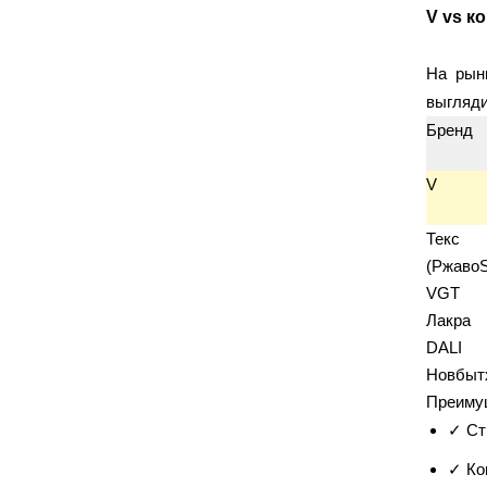
UNIVERSAL
WOOSTER
(2)
(15)
V vs к
X-Glass
БЕЗ ТМ
(60)
(21)
Луга
Намерение
(12)
(128)
На рынк
РемоКолор
СМИТ
(280)
(1)
выгляди
Тисма
(1)
Бренд
V
САНТЕХНИКА
Текс
Aquant
ARCH
(11)
(14)
(Ржаво
Hanskonner
ITAP
(1)
(8)
VGT
MOS
ProAqua
(31)
(275)
Лакра
PTFE
Radena
RTP
(1)
(1)
(5)
DALI
RV-PLAST
STI
(19)
(35)
Новбыт
STOUT
VALFEX
(3)
(413)
Преиму
VALTEC
(147)
✓ Ст
Wavin Ekoplastik
(97)
✓ Ко
АниПласт
Магнел
(17)
(1)