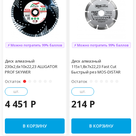
⚡ Можно потратить 99% баллов
⚡ Можно потратить 99% баллов
Диск алмазный
Диск алмазный
230х2,6х10х22,23 ALLIGATOR
115х1,8х7х22,23 Fast Cut
PROF SKYWER
Быстрый рез МОS-DISTAR
Остаток
Остаток
шт.
шт.
4 451 P
214 P
В КОРЗИНУ
В КОРЗИНУ