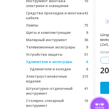
Инструмент монтажа
10
электрики и освещения
Средства прокладки и монтажа
42
кабеля
⚡
Лампы
75
Щиты и комплектующие
9
Шнур
вилк
Малярный инструмент
36
(2х0
Телевизионные аксессуары
9
Оста
Устройства защиты
51
Удлинители и аксессуары
6
20
Удлинители и колодки
6
Электроустановочные
215
изделия
Штукатурно-отделочный
41
инструмент
Столярно-слесарный
10
💎⚡💎
инструмент
ПОЧТИ