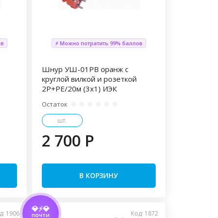
ов
⚡ Можно потратить 99% баллов
Шнур УШ-01РВ оранж с
круглой вилкой и розеткой
2Р+РЕ/20м (3х1) ИЭК
Остаток
шт.
2 700 P
В КОРЗИНУ
💎⚡💎
д: 1906
Код: 1872
ПОЧТИ