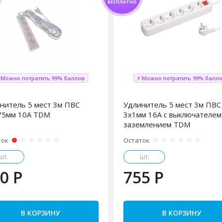
БЕСПЛАТНО
 Можно потратить 99% баллов
⚡ Можно потратить 99% балл
нитель 5 мест 3м ПВС
Удлинитель 5 мест 3м ПВС
75мм 10А TDM
3х1мм 16А с выключателем
заземлением TDM
ток
Остаток
шт.
шт.
0 P
755 P
В КОРЗИНУ
В КОРЗИНУ