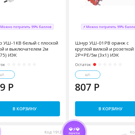
 Можно потратить 99% баллов
⚡ Можно потратить 99% балл
 УШ-1КВ белый с плоской
Шнур УШ-01РВ оранж с
ой и выключателем 2м
круглой вилкой и розеткой
,75) ИЭК
2Р+РЕ/5м (3х1) ИЭК
ток
Остаток
шт.
шт.
9 P
807 P
В КОРЗИНУ
В КОРЗИНУ
💎⚡💎
Код: 1912
Ко
ПОЧТИ