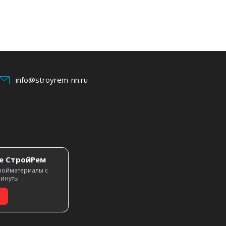
info@stroyrem-nn.ru
е СтройРем
ройматериалы с
минуты