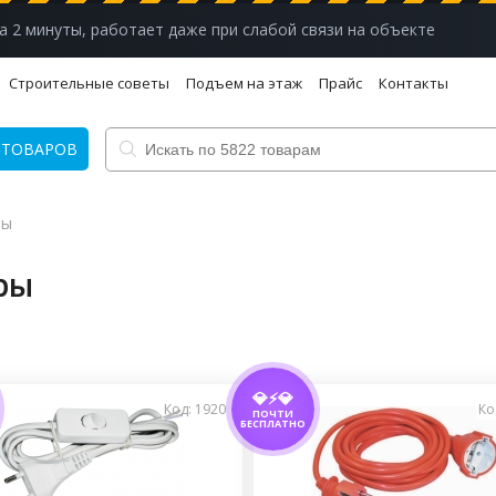
а 2 минуты, работает даже при слабой связи на объекте
Строительные советы
Подъем на этаж
Прайс
Контакты
 ТОВАРОВ
ры
ры
💎⚡💎
Код: 1920
Ко
ПОЧТИ
БЕСПЛАТНО