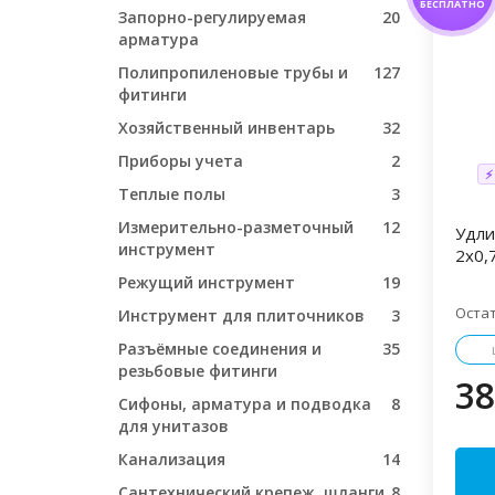
БЕСПЛАТНО
Запорно-регулируемая
20
арматура
Полипропиленовые трубы и
127
фитинги
Хозяйственный инвентарь
32
Приборы учета
2
⚡
Теплые полы
3
Измерительно-разметочный
12
Удли
инструмент
2х0,
Режущий инструмент
19
Оста
Инструмент для плиточников
3
Разъёмные соединения и
35
резьбовые фитинги
38
Сифоны, арматура и подводка
8
для унитазов
Канализация
14
Сантехнический крепеж, шланги
8