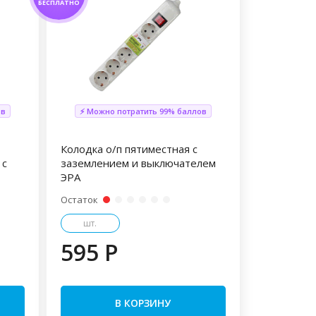
БЕСПЛАТНО
ов
⚡ Можно потратить 99% баллов
Колодка о/п пятиместная с
 с
заземлением и выключателем
ЭРА
Остаток
шт.
595 P
В КОРЗИНУ