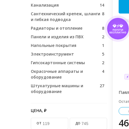
Канализация
14
Сантехнический крепеж, шланги
8
и гибкая подводка
💎⚡💎
Радиаторы и отопление
8
ПОЧТИ
БЕСПЛАТНО
Панели и изделия из ПВХ
2
Напольные покрытия
1
Электроинструмент
5
Гипсокартонные системы
2
Окрасочные аппараты и
4
оборудование
⚡
Штукатурные машины и
27
оборудование
Паял
Оста
ЦЕНА, ₽
46
от
до