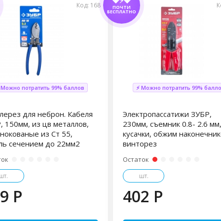
💎⚡💎
Код: 168
К
ПОЧТИ
БЕСПЛАТНО
 Можно потратить 99% баллов
⚡ Можно потратить 99% балл
лерез для неброн. Кабеля
Электропассатижи ЗУБР,
, 150мм, из цв металлов,
230мм, съемник 0.8- 2.6 мм
нокованые из Ст 55,
кусачки, обжим наконечник
ль сечением до 22мм2
винторез
ток
Остаток
шт.
шт.
9 P
402 P