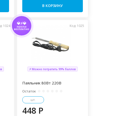
В КОРЗИНУ
💎⚡💎
д: 1024
Код: 1025
ПОЧТИ
БЕСПЛАТНО
ов
⚡ Можно потратить 99% баллов
Паяльник 80Вт 220В
Остаток
шт.
448 P