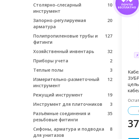
💎⚡💎
Столярно-слесарный
10
ПОЧТИ
БЕСПЛАТНО
инструмент
Запорно-регулируемая
20
арматура
Полипропиленовые трубы и
127
фитинги
Хозяйственный инвентарь
32
⚡
Приборы учета
2
Теплые полы
3
Кабе
ЗУБР
Измерительно-разметочный
12
цель
инструмент
кабе
Режущий инструмент
19
Оста
Инструмент для плиточников
3
Разъёмные соединения и
35
резьбовые фитинги
37
Сифоны, арматура и подводка
8
для унитазов