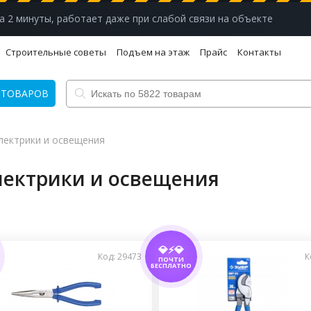
а 2 минуты, работает даже при слабой связи на объекте
Строительные советы
Подъем на этаж
Прайс
Контакты
 ТОВАРОВ
лектрики и освещения
лектрики и освещения
💎⚡💎
Код: 29473
К
ПОЧТИ
БЕСПЛАТНО