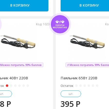
В КОРЗИНУ
В КОРЗИНУ
💎⚡💎
Код: 1023
Ко
ПОЧТИ
БЕСПЛАТНО
 Можно потратить 99% баллов
⚡ Можно потратить 99% балл
ьник 40Вт 220В
Паяльник 65Вт 220В
ток
Остаток
шт.
шт.
8 P
395 P