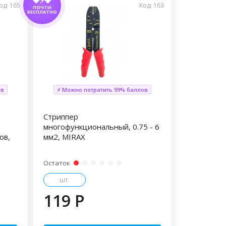
💎⚡💎
од: 165
Код: 163
ПОЧТИ
БЕСПЛАТНО
ов
⚡ Можно потратить 99% баллов
Стриппер
,
многофункциональный, 0.75 - 6
ов,
мм2, MIRAX
Остаток
шт.
119 P