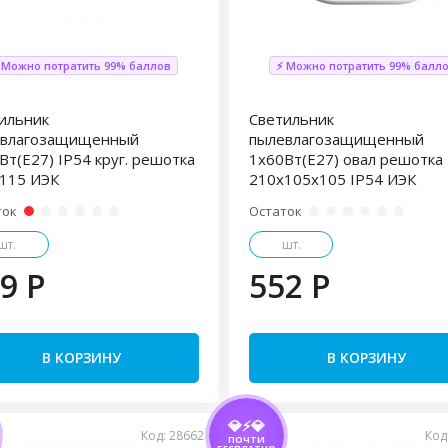
 Можно потратить 99% баллов
⚡ Можно потратить 99% балл
ильник
Светильник
евлагозащищенный
пылевлагозащищенный
Вт(Е27) IP54 круг. решотка
1x60Вт(Е27) овал решотка
115 ИЭК
210x105x105 IP54 ИЭК
ток
Остаток
шт.
шт.
9 P
552 P
В КОРЗИНУ
В КОРЗИНУ
💎⚡💎
Код: 28662
Код
ПОЧТИ