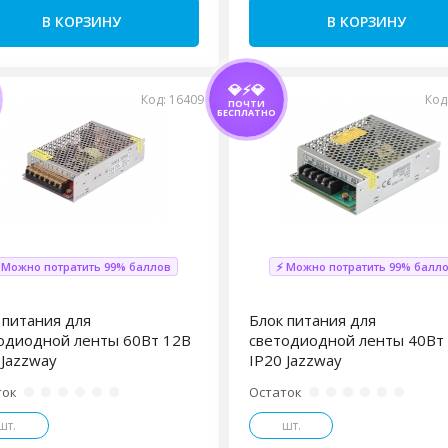
В КОРЗИНУ
В КОРЗИНУ
💎⚡💎
Код: 16409
Код
ПОЧТИ
БЕСПЛАТНО
 Можно потратить 99% баллов
⚡ Можно потратить 99% балл
 питания для
Блок питания для
одиодной ленты 60Вт 12В
светодиодной ленты 40Вт
 Jazzway
IP20 Jazzway
ток
Остаток
шт.
шт.