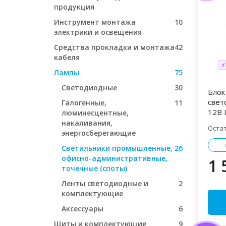
продукция
Инструмент монтажа
10
электрики и освещения
Средства прокладки и монтажа
42
кабеля
⚡
Лампы
75
Светодиодные
30
Блок
свет
Галогенные,
11
12В 
люминесцентные,
накаливания,
Оста
энергосберегающие
Светильники промышленные,
26
офисно-административные,
1 
точечные (споты)
Ленты светодиодные и
2
комплектующие
Аксессуары
6
Щиты и комплектующие
9