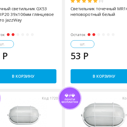
(1)
чный светильник GX53
Светильник точечный MR1
IP20 39х106мм глянцевое
неповоротный белый
то JazzWay
ток
Остаток
шт.
шт.
 P
53 P
В КОРЗИНУ
В КОРЗИНУ
💎⚡💎
Код: 1720
Ко
ПОЧТИ
БЕСПЛАТНО