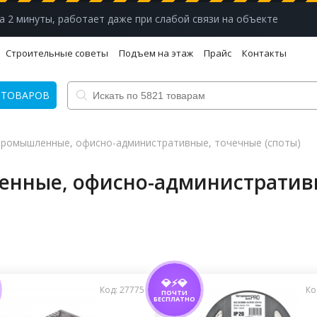
а 2 минуты, работает даже при слабой связи на объекте
Строительные советы
Подъем на этаж
Прайс
Контакты
 ТОВАРОВ
промышленные, офисно-административные, точечные (споты)
нные, офисно-административ
💎⚡💎
Код: 27775
Ко
ПОЧТИ
БЕСПЛАТНО