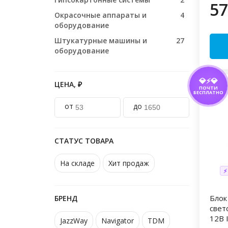
57
Окрасочные аппараты и
4
оборудование
Штукатурные машины и
27
оборудование
💎⚡💎
ЦЕНА, ₽
ПОЧТИ
БЕСПЛАТНО
от
до
СТАТУС ТОВАРА
На складе
Хит продаж
⚡
Блок
БРЕНД
свет
12В 
JazzWay
Navigator
TDM