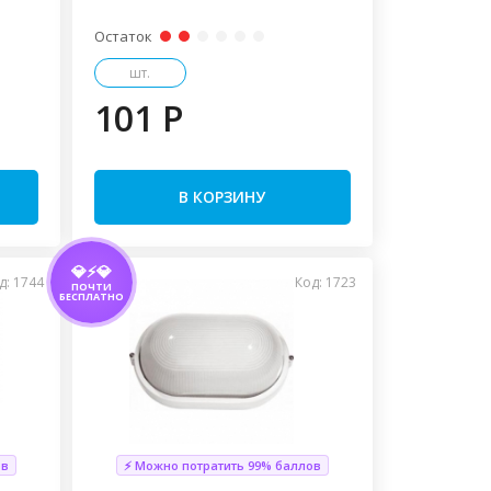
Остаток
шт.
101 P
В КОРЗИНУ
💎⚡💎
д: 1744
Код: 1723
ПОЧТИ
БЕСПЛАТНО
ов
⚡ Можно потратить 99% баллов