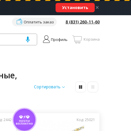
×
Установить
8 (831) 260-11-60
Оплатить заказ
Корзина
Профиль
ные,
Сортировать
💎⚡💎
д: 2442
Код: 25021
ПОЧТИ
БЕСПЛАТНО