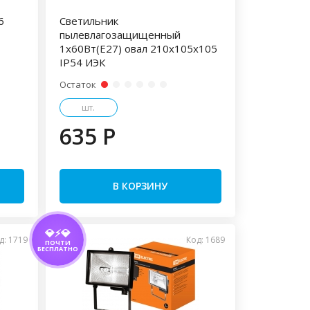
6
Светильник
пылевлагозащищенный
1x60Вт(Е27) овал 210x105x105
IP54 ИЭК
Остаток
шт.
635 P
В КОРЗИНУ
💎⚡💎
д: 1719
Код: 1689
ПОЧТИ
БЕСПЛАТНО