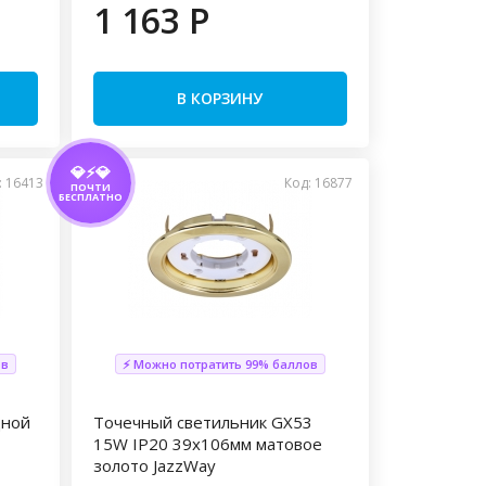
1 163 P
В КОРЗИНУ
💎⚡💎
: 16413
Код: 16877
ПОЧТИ
БЕСПЛАТНО
ов
⚡ Можно потратить 99% баллов
дной
Точечный светильник GX53
15W IP20 39х106мм матовое
золото JazzWay