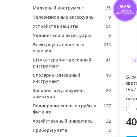
💎⚡💎
Малярный инструмент
35
ПОЧТИ
БЕСПЛАТНО
Телевизионные аксессуары
9
Устройства защиты
51
Удлинители и аксессуары
6
Электроустановочные
215
изделия
Штукатурно-отделочный
41
⚡
инструмент
Столярно-слесарный
10
Блок
инструмент
свет
IP67
Запорно-регулируемая
20
арматура
Оста
Полипропиленовые трубы и
127
фитинги
40
Хозяйственный инвентарь
32
Приборы учета
2