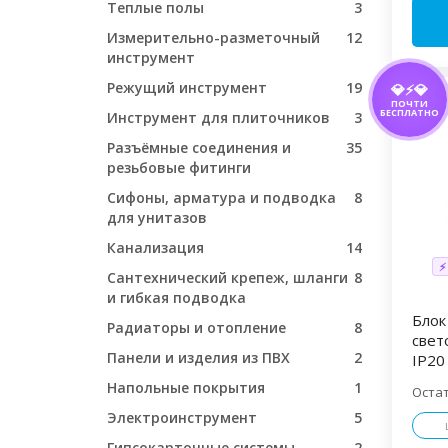
Теплые полы
3
Измерительно-разметочный
12
инструмент
Режущий инструмент
19
💎⚡💎
ПОЧТИ
БЕСПЛАТНО
Инструмент для плиточников
3
Разъёмные соединения и
35
резьбовые фитинги
Сифоны, арматура и подводка
8
для унитазов
Канализация
14
⚡
Сантехнический крепеж, шланги
8
и гибкая подводка
Блок
Радиаторы и отопление
8
свет
Панели и изделия из ПВХ
2
IP20
Напольные покрытия
1
Оста
Электроинструмент
5
Гипсокартонные системы
2