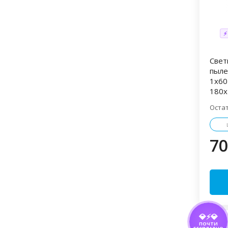
⚡
Свет
пыл
1x60
180x
Оста
70
💎⚡💎
ПОЧТИ