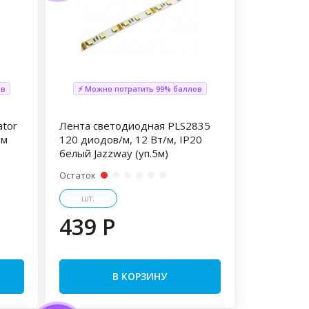
ов
⚡ Можно потратить 99% баллов
ator
Лента светодиодная PLS2835
5м
120 диодов/м, 12 Вт/м, IP20
белый Jazzway (уп.5м)
Остаток
шт.
439 P
В КОРЗИНУ