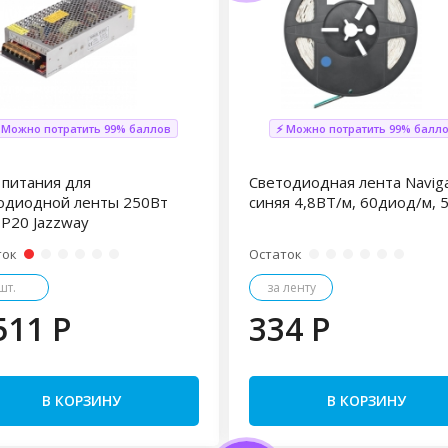
 Можно потратить 99% баллов
⚡ Можно потратить 99% балл
 питания для
Светодиодная лента Navig
одиодной ленты 250Вт
синяя 4,8ВТ/м, 60диод/м, 
IP20 Jazzway
ток
Остаток
шт.
за ленту
511 P
334 P
В КОРЗИНУ
В КОРЗИНУ