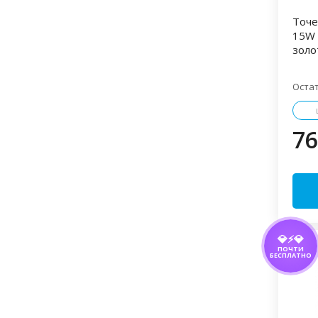
Точе
15W 
золо
Оста
76
💎⚡💎
ПОЧТИ
БЕСПЛАТНО