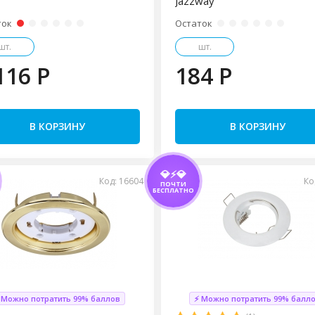
Jazzway
ток
Остаток
шт.
шт.
116 P
184 P
В КОРЗИНУ
В КОРЗИНУ
💎⚡💎
Код: 16604
Ко
ПОЧТИ
БЕСПЛАТНО
 Можно потратить 99% баллов
⚡ Можно потратить 99% балл