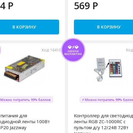
4 P
569 P
В КОРЗИНУ
В КОРЗИНУ
💎⚡💎
Код: 16410
Код
ПОЧТИ
БЕСПЛАТНО
 Можно потратить 99% баллов
⚡ Можно потратить 99% балл
 питания для
Контроллер для светодио
одиодной ленты 100Вт
ленты RGB ZC-1000RC с
IP20 Jazzway
пультом д/у 12/24В 72Вт