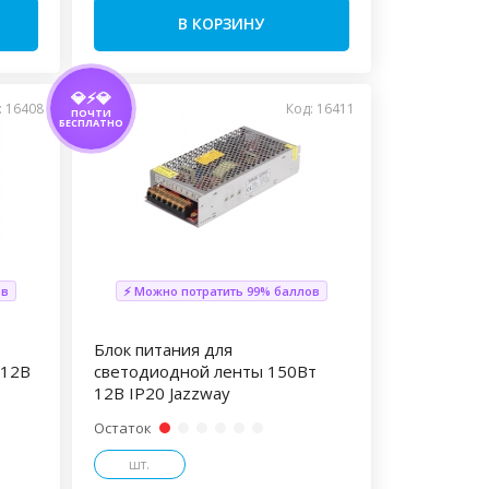
В КОРЗИНУ
💎⚡💎
: 16408
Код: 16411
ПОЧТИ
БЕСПЛАТНО
ов
⚡ Можно потратить 99% баллов
Блок питания для
 12В
светодиодной ленты 150Вт
12В IP20 Jazzway
Остаток
шт.