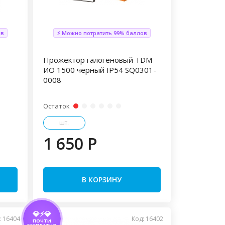
ов
⚡ Можно потратить 99% баллов
Прожектор галогеновый TDM
ИО 1500 черный IP54 SQ0301-
0008
Остаток
шт.
1 650 P
В КОРЗИНУ
💎⚡💎
: 16404
Код: 16402
ПОЧТИ