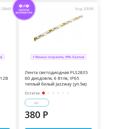
💎⚡💎
: 28663
Код: 20590
ПОЧТИ
БЕСПЛАТНО
ов
⚡ Можно потратить 99% баллов
Лента светодиодная PLS2835
 12В
60 диодов/м, 6 Вт/м, IP65
теплый белый Jazzway (уп.5м)
Остаток
шт.
380 P