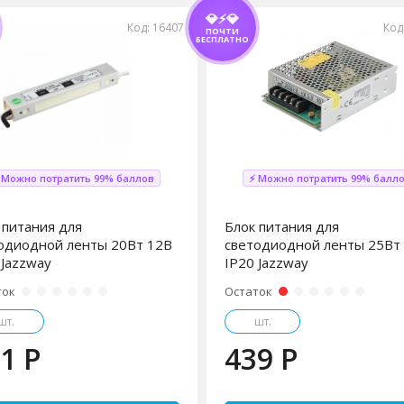
💎⚡💎
Код: 16407
Код
ПОЧТИ
БЕСПЛАТНО
 Можно потратить 99% баллов
⚡ Можно потратить 99% балл
 питания для
Блок питания для
одиодной ленты 20Вт 12В
светодиодной ленты 25Вт
 Jazzway
IP20 Jazzway
ток
Остаток
шт.
шт.
1 P
439 P