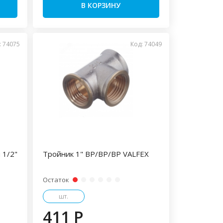
В КОРЗИНУ
: 74075
Код: 74049
 1/2"
Тройник 1" ВР/ВР/ВР VALFEX
Остаток
шт.
411 P