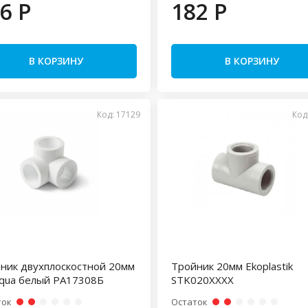
6 P
182 P
В КОРЗИНУ
В КОРЗИНУ
Код: 17129
Код
ник двухплоскостной 20мм
Тройник 20мм Ekoplastik
qua белый PA17308Б
STK020XXXX
ток
Остаток