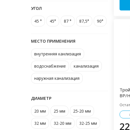
УГОЛ
45 °
45°
87 °
87,5°
90°
МЕСТО ПРИМЕНЕНИЯ
внутренняя канлизация
водоснабжение
канализация
наружная канализация
Трой
ВР/Н
ДИАМЕТР
Оста
20 мм
25 мм
25-20 мм
22
32 мм
32-20 мм
32-25 мм