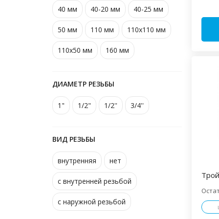
40 мм
40-20 мм
40-25 мм
50 мм
110 мм
110х110 мм
110х50 мм
160 мм
ДИАМЕТР РЕЗЬБЫ
1"
1/2"
1/2''
3/4''
ВИД РЕЗЬБЫ
внутренняя
нет
Трой
с внутренней резьбой
Оста
с наружной резьбой