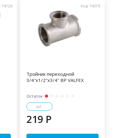
: 74126
Код: 74079
X
Тройник переходной
3/4"х1/2"х3/4" ВР VALFEX
Остаток
шт.
219 P