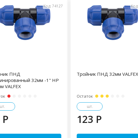
Код: 74127
Код
йник ПНД
Тройник ПНД 32мм VALFE
инированный 32мм -1" НР
мм VALFEX
ток
Остаток
шт.
шт.
 P
123 P