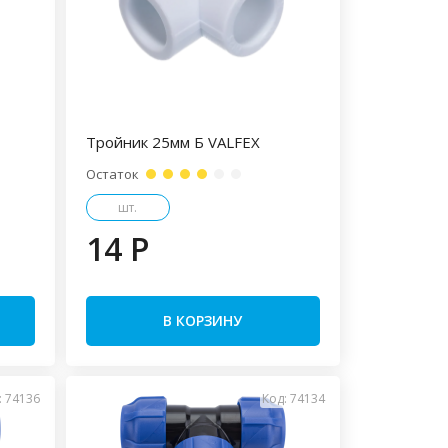
Тройник 25мм Б VALFEX
Остаток
шт.
14 P
В КОРЗИНУ
: 74136
Код: 74134