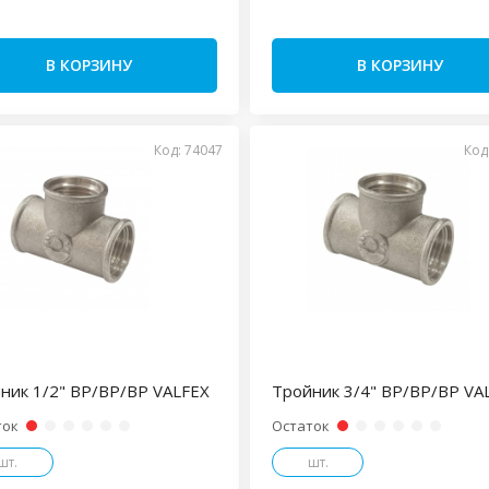
В КОРЗИНУ
В КОРЗИНУ
Код: 74047
Код
ник 1/2" ВР/ВР/ВР VALFEX
Тройник 3/4" ВР/ВР/ВР VA
ток
Остаток
шт.
шт.