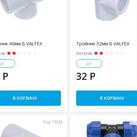
ник 40мм Б VALFEX
Тройник 32мм Б VALFEX
ток
Остаток
шт.
шт.
 P
32 P
В КОРЗИНУ
В КОРЗИНУ
Код: 74338
Код