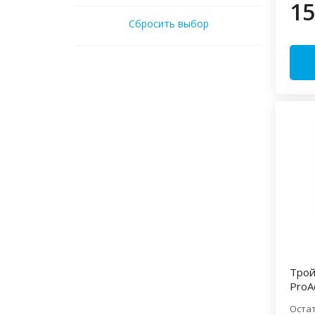
15
Сбросить выбор
Трой
ProA
Оста