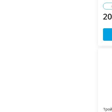
20
Трой