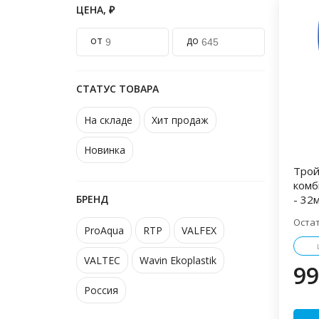
ЦЕНА, ₽
от
до
СТАТУС ТОВАРА
На складе
Хит продаж
Новинка
Тро
комб
БРЕНД
- 32
Оста
ProAqua
RTP
VALFEX
VALTEC
Wavin Ekoplastik
99
Россия