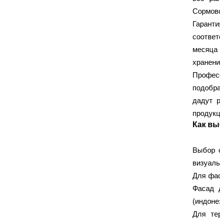
Protex
T-REX
TITAN
(1)
(1)
(1)
Сормовс
Аксолит
АльфаТехМаст
(1)
(2)
Гаранти
ЕВРОТЕХМАСТ
Зелест
(4)
(4)
соответ
Радуга
Сенеж
(6)
(32)
месяца
хранени
Профес
УТЕПЛИТЕЛИ
подобра
Isover
Knauf Insulation
(12)
(4)
дадут 
Rockwool
Пеноплекс
(8)
(5)
продукц
Как вы
Технониколь
(25)
Выбор о
РАСХОДНЫЕ МАТЕРИАЛЫ
визуаль
Для фа
Abraflex
Abraforce
(2)
(12)
Фасад 
ANZA
ASPRO
(22)
(11)
(индоне
BIHUI
Blue Dolphin
(9)
(9)
Для те