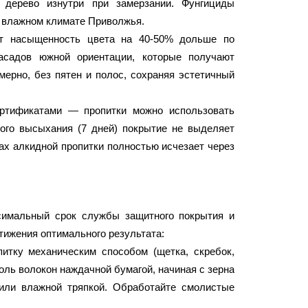
 дерево изнутри при замерзании. Фунгициды
о влажном климате Приволжья.
ют насыщенность цвета на 40-50% дольше по
асадов южной ориентации, которые получают
ерно, без пятен и полос, сохраняя эстетичный
ертификатами — пропитки можно использовать
ного высыхания (7 дней) покрытие не выделяет
ах алкидной пропитки полностью исчезает через
ксимальный срок службы защитного покрытия и
ижения оптимального результата:
тку механическим способом (щетка, скребок,
ь волокон наждачной бумагой, начиная с зерна
или влажной тряпкой. Обработайте смолистые