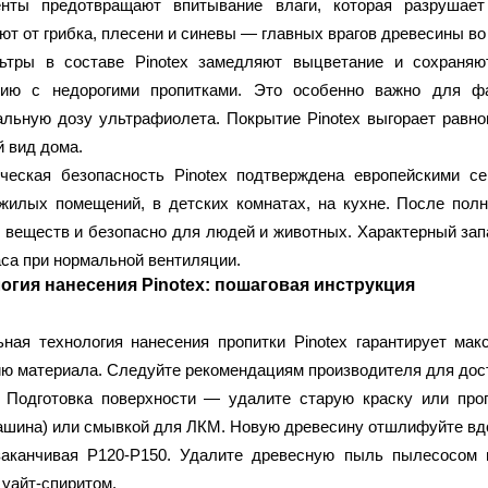
енты предотвращают впитывание влаги, которая разрушает
т от грибка, плесени и синевы — главных врагов древесины в
ьтры в составе Pinotex замедляют выцветание и сохраня
нию с недорогими пропитками. Это особенно важно для ф
льную дозу ультрафиолета. Покрытие Pinotex выгорает равном
 вид дома.
ическая безопасность Pinotex подтверждена европейскими с
жилых помещений, в детских комнатах, на кухне. После пол
 веществ и безопасно для людей и животных. Характерный зап
аса при нормальной вентиляции.
огия нанесения Pinotex: пошаговая инструкция
ная технология нанесения пропитки Pinotex гарантирует ма
ю материала. Следуйте рекомендациям производителя для дост
 Подготовка поверхности
— удалите старую краску или пропи
ина) или смывкой для ЛКМ. Новую древесину отшлифуйте вдол
заканчивая Р120-Р150. Удалите древесную пыль пылесосом 
 уайт-спиритом.