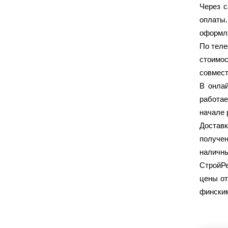
Через с
WAGO
ИЭК
(19)
(194)
оплаты.
ИЭК/TDM
КВТ
(19)
(13)
оформля
Китай
Меркурий
(2)
(4)
По тел
Минск
ОНЛАЙТ
(3)
(1)
стоимос
Россия
Техэнерго
(296)
(1)
совмест
ЭЛЕКОР
ЭРА
(1)
(47)
В онлай
работае
начале 
ГИПСОКАРТОННЫЕ СИСТЕМЫ
Доставк
Danogips
Gyproc
получе
(2)
(4)
наличны
Isover
Knauf
(12)
(125)
СтройР
Knauf Insulation
Semin
(4)
(18)
цены от
Sheetrock
Weber-Vetonit
(1)
(7)
финским
Албес
Волма
(58)
(3)
Магма
(10)