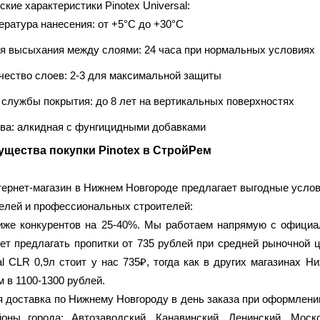
ские характеристики Pinotex Universal:
ература нанесения: от +5°C до +30°C
я высыхания между слоями: 24 часа при нормальных условиях
чество слоев: 2-3 для максимальной защиты
 службы покрытия: до 8 лет на вертикальных поверхностях
ва: алкидная с фунгицидными добавками
щества покупки Pinotex в СтройРем
ернет-магазин в Нижнем Новгороде предлагает выгодные услов
елей и профессиональных строителей:
же конкурентов на 25-40%
. Мы работаем напрямую с официал
ет предлагать пропитки от 735 рублей при средней рыночной ц
al CLR 0,9л стоит у нас 735₽, тогда как в других магазинах 
 в 1100-1300 рублей.
 доставка по Нижнему Новгороду
в день заказа при оформлени
оны города: Автозаводский, Канавинский, Ленинский, Моско