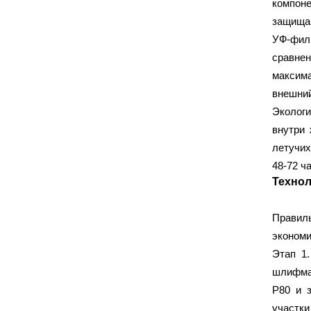
UNIVERSAL
WOOSTER
(2)
(15)
компон
X-Glass
БЕЗ ТМ
(60)
(21)
защищаю
Луга
Намерение
УФ-фил
(12)
(128)
сравне
РемоКолор
СМИТ
(280)
(1)
максима
Тисма
(1)
внешний
Эколог
САНТЕХНИКА
внутри 
летучих
Aquant
ARCH
(11)
(14)
48-72 ч
Hanskonner
ITAP
(1)
(8)
Технол
MOS
ProAqua
(31)
(275)
PTFE
Radena
RTP
(1)
(1)
(5)
Правиль
RV-PLAST
STI
(19)
(35)
экономи
STOUT
VALFEX
(3)
(413)
Этап 1.
VALTEC
(147)
шлифмаш
Wavin Ekoplastik
Р80 и 
(97)
участки
АниПласт
Магнел
(17)
(1)