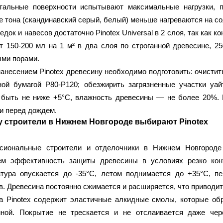
нтальные поверхности испытывают максимальные нагрузки, п
 тона (скандинавский серый, белый) меньше нагреваются на со
едок и навесов
достаточно Pinotex Universal в 2 слоя, так как
т 150-200 мл на 1 м² в два слоя по строганной древесине, 2
ми порами.
анесением Pinotex древесину необходимо подготовить: очистит
ой бумагой Р80-Р120; обезжирить загрязненные участки уай
 быть не ниже +5°C, влажность древесины — не более 20%. 
и перед дождем.
 строители в Нижнем Новгороде выбирают Pinotex
сиональные строители и отделочники в Нижнем Новгороде 
ем эффективность защиты древесины в условиях резко конт
атура опускается до -35°C, летом поднимается до +35°C, п
в. Древесина постоянно сжимается и расширяется, что приводи
 Pinotex содержит эластичные алкидные смолы, которые обр
иной. Покрытие не трескается и не отслаивается даже чер