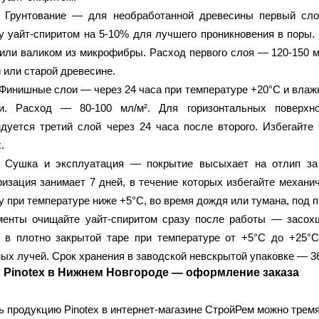
 Грунтование
— для необработанной древесины первый слой 
у уайт-спиритом на 5-10% для лучшего проникновения в поры.
или валиком из микрофибры. Расход первого слоя — 120-150 мл
 или старой древесине.
 Финишные слои
— через 24 часа при температуре +20°C и влаж
ки. Расход — 80-100 мл/м². Для горизонтальных поверхн
дуется третий слой через 24 часа после второго. Избегайт
.
. Сушка и эксплуатация
— покрытие высыхает на отлип за 
изация занимает 7 дней, в течение которых избегайте механич
у при температуре ниже +5°C, во время дождя или тумана, под
менты очищайте уайт-спиритом сразу после работы — засохш
е в плотно закрытой таре при температуре от +5°C до +25°
ых лучей. Срок хранения в заводской невскрытой упаковке — 3
 Pinotex в Нижнем Новгороде — оформление заказа
ь продукцию Pinotex в интернет-магазине СтройРем можно трем