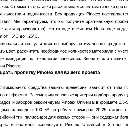
кий. Стоимость доставки рассчитывается автоматически при оф
я качества и подлинности
. Вся продукция Pinotex поставляет
ствия. Мы гарантируем, что вы получите оригинальную пропи
 с даты производства). На складе в Нижнем Новгороде подд
я от +5°C до +25°C.
сиональная консультация
по выбору оптимального средства 
ть цвет, рассчитать необходимое количество материала с уче
рекомендации по технологии нанесения. Звоните или пишите
ии Pinotex.
брать пропитку Pinotex для вашего проекта
птимального средства защиты древесины зависит от типа по
ного эффекта. Рассмотрим основные критерии подбора продукци
садов и заборов
рекомендуем Pinotex Universal в формате 2,5-9
дома площадью 100 м² потребует примерно 20-25 литров п
зийский тик, палисандр) для южных сторон — они содержат бо
ррас и настилов
используйте Pinotex Universal в 3 слоя 