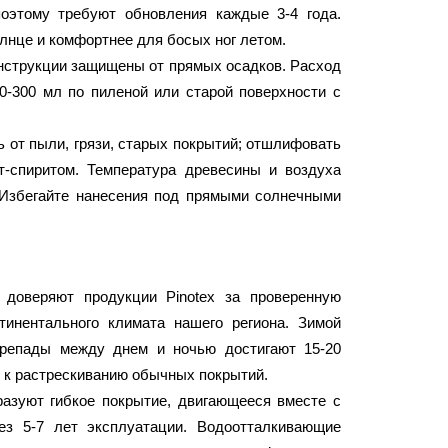
оэтому требуют обновления каждые 3-4 года.
лнце и комфортнее для босых ног летом.
 конструкции защищены от прямых осадков. Расход
50-300 мл по пиленой или старой поверхности с
ь от пыли, грязи, старых покрытий; отшлифовать
т-спиритом. Температура древесины и воздуха
Избегайте нанесения под прямыми солнечными
доверяют продукции Pinotex за проверенную
инентального климата нашего региона. Зимой
ерепады между днем и ночью достигают 15-20
т к растрескиванию обычных покрытий.
азуют гибкое покрытие, двигающееся вместе с
ез 5-7 лет эксплуатации. Водоотталкивающие