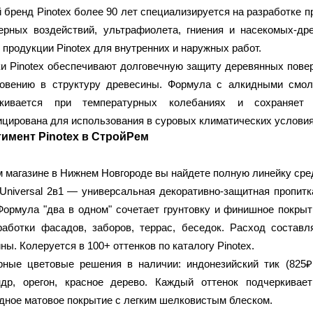
 бренд Pinotex более 90 лет специализируется на разработке
ерных воздействий, ультрафиолета, гниения и насекомых-др
 продукции Pinotex для внутренних и наружных работ.
и Pinotex обеспечивают долговечную защиту деревянных повер
новению в структуру древесины. Формула с алкидными смола
скивается при температурных колебаниях и сохраняет 
цирована для использования в суровых климатических условия
имент Pinotex в СтройРем
 магазине в Нижнем Новгороде вы найдете полную линейку сре
Universal 2в1
— универсальная декоративно-защитная пропитка
Формула "два в одном" сочетает грунтовку и финишное покрыт
аботки фасадов, заборов, террас, беседок. Расход составл
ны. Колеруется в 100+ оттенков по каталогу Pinotex.
ные цветовые решения в наличии: индонезийский тик (825₽ 
ндр, орегон, красное дерево. Каждый оттенок подчеркива
дное матовое покрытие с легким шелковистым блеском.