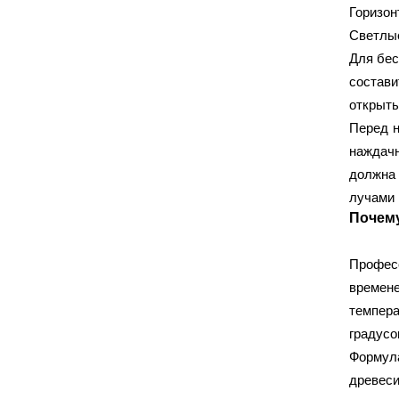
Bohrer
BPS
(13)
(5)
Горизо
Corner Profi
Cutop
(16)
(27)
Светлые
DECOR
DLT
EKTO
(69)
(74)
(1)
Для бес
GUTE
HAGWERT
(3)
(3)
состави
Hawera
HOWARD
(2)
(19)
открыты
ISOTIN
Jeta Safety
(2)
(21)
Перед н
KALETA
LOSSEW
наждачн
(4)
(15)
должна
Olejnik
Pentrilo
(50)
(7)
лучами 
POLINET
POLINEТ
(5)
(2)
Почему
Quteo
REFIT
Ritter
(1)
(3)
(18)
ROLLINGDOG
Runex
(22)
(2)
Профес
Sheetrock
Shine
(1)
(1)
времен
SKYWER
SMIRDEX
(3)
(49)
темпер
Standard Bits
STAYER
(7)
(41)
градусо
Stirex
STORCH
(8)
(63)
Формула
STRAIT-FLEX
Trio Diamond
(1)
(9)
древес