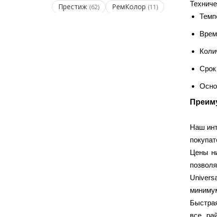
Техниче
Престиж
РемКолор
(62)
(11)
Темп
Врем
КЛЕИ И ГЕРМЕТИКИ
Коли
Bergauf
Ceresit
(49)
(71)
Срок
Cosmofen
Kleo
(2)
(7)
Profil
Quelyd
Осно
(10)
(11)
SOUDAL
TYTAN
(24)
(1)
Преиму
Unis
КонСтрой
(43)
(3)
МАКРОФЛЕКС
МЕТИЛАН
Наш инт
(8)
(4)
покупат
Момент
Радуга
(30)
(6)
Цены ни
ТАНГИТ
ЭКОН
(1)
(3)
позволя
Univers
СТРОИТЕЛЬНАЯ ХИМИЯ
минимум
Быстрая
Cemmix
Fomeron
(1)
(2)
все рай