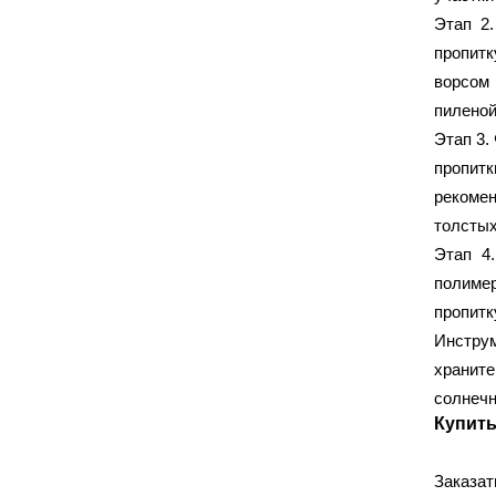
Этап 2.
НРЗ
Политек
(1)
(41)
пропитк
СантехМастер
(2)
ворсом 
пиленой
ЭЛЕКТРИКА И ОСВЕЩЕНИЕ
Этап 3.
пропит
ABB
ASD
(9)
(9)
рекомен
BLACKMOR
Ecola
(1)
(1)
толстых
EKF
Elex
Gauss
(2)
(9)
(2)
Этап 4
GENERICA
Gusi Electric
(1)
(4)
полимер
IEK
IN HOME
(30)
(1)
пропитк
JazzWay
Legrand
(47)
(114)
Инстру
LEZARD
Makel
(4)
(3)
хранит
Navigator
Philips
солнечн
(9)
(1)
Купить
REXANT
(33)
Schneider Electric
TDM
(211)
(33)
Заказат
Tekfor
V
VIKO
(9)
(3)
(6)