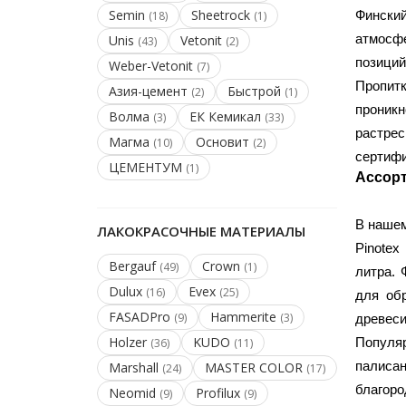
Semin
Sheetrock
Финский
(18)
(1)
атмосф
Unis
Vetonit
(43)
(2)
позиций
Weber-Vetonit
(7)
Пропитк
Азия-цемент
Быстрой
(2)
(1)
проник
Волма
ЕК Кемикал
(3)
(33)
растре
Магма
Основит
(10)
(2)
сертифи
ЦЕМЕНТУМ
(1)
Ассорт
В нашем
ЛАКОКРАСОЧНЫЕ МАТЕРИАЛЫ
Pinotex 
Bergauf
Crown
(49)
(1)
литра. 
Dulux
Evex
(16)
(25)
для обр
FASADPro
Hammerite
(9)
(3)
древеси
Holzer
KUDO
Популяр
(36)
(11)
палиса
Marshall
MASTER COLOR
(24)
(17)
благоро
Neomid
Profilux
(9)
(9)