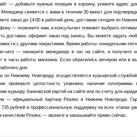
айт
— добавьте нужные позиции в корзину, укажите адрес до
 Менеджер свяжется с вами в течение 30 минут для подтвержде
ете заказ до 14:00 в рабочий день, доставим сегодня по Нижне
ефону
— позвоните нам, и консультант поможет выбрать оптимал
ть доставки, оформит заказ под запись. Вы можете задать люб
имости с другими покрытиями. Время работы: понедельник-пятница
н-чате
— напишите менеджеру в чат на сайте, и получите к
т в часы работы магазина. Если обратились вечером или в в
рабочего дня.
а по Нижнему Новгороду осуществляется курьерской службой в
нии проверьте целостность упаковки, наличие голограммы 
ми курьеру, банковской картой на сайте или по счету для юрид
ем — официальный партнер Pinotex в Нижнем Новгороде. Гар
 735 рублей и профессиональную поддержку на всех этапах ра
 качеством Pinotex — звоните и заказывайте прямо сейчас.