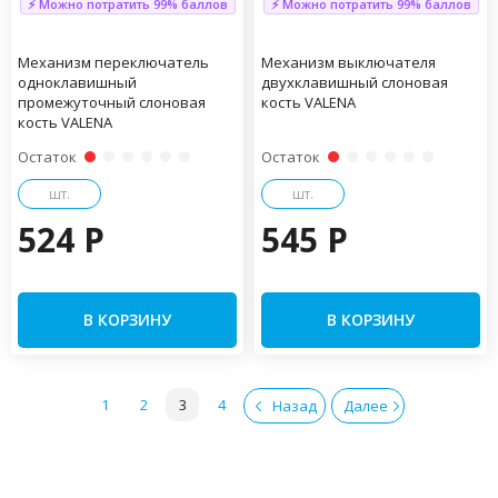
⚡ Можно потратить 99% баллов
⚡ Можно потратить 99% баллов
Механизм переключатель
Механизм выключателя
одноклавишный
двухклавишный слоновая
промежуточный слоновая
кость VALENA
кость VALENA
Остаток
Остаток
шт.
шт.
524 P
545 P
В КОРЗИНУ
В КОРЗИНУ
1
2
3
4
Назад
Далее