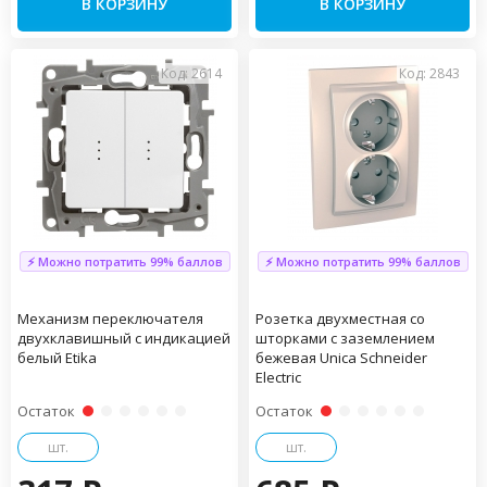
В КОРЗИНУ
В КОРЗИНУ
Код: 2614
Код: 2843
⚡ Можно потратить 99% баллов
⚡ Можно потратить 99% баллов
Механизм переключателя
Розетка двухместная со
двухклавишный с индикацией
шторками с заземлением
белый Etika
бежевая Unica Schneider
Electric
Остаток
Остаток
шт.
шт.