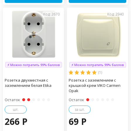
Код: 2670
Код: 2940
⚡ Можно потратить 99% баллов
⚡ Можно потратить 99% баллов
(1)
Розетка двухместная с
Розетка с заземлением с
заземлением белая Etika
крышкой крем VIKO Carmen
Opak
Остаток
Остаток
шт.
за шт.
266 P
69 P