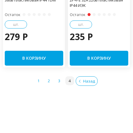
380В пластиковая IP44 TDM
2Р+РЕ 32А 220В пластиковая
IP44 ИЭК
Остаток
Остаток
шт.
шт.
279 P
235 P
В КОРЗИНУ
В КОРЗИНУ
1
2
3
4
Назад