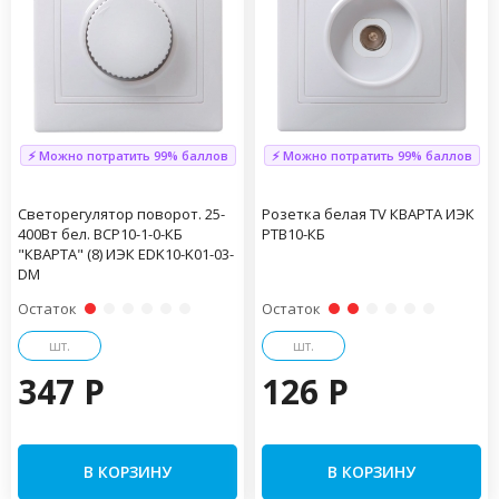
⚡ Можно потратить 99% баллов
⚡ Можно потратить 99% баллов
Светорегулятор поворот. 25-
Розетка белая TV КВАРТА ИЭК
400Вт бел. ВСР10-1-0-КБ
РТВ10-КБ
"КВАРТА" (8) ИЭК EDK10-K01-03-
DM
Остаток
Остаток
шт.
шт.
347 P
126 P
В КОРЗИНУ
В КОРЗИНУ